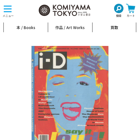
toggle
navigation
メニュー
検索
カート
本 / Books
作品 / Art Works
買取