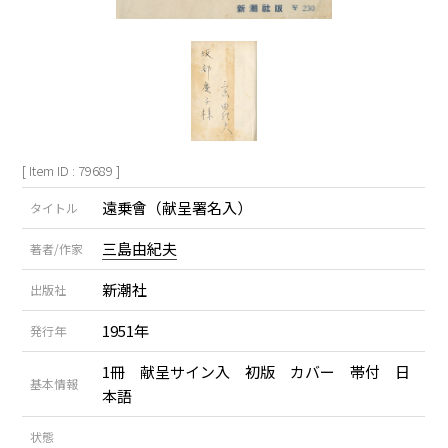
[ Item ID : 79689 ]
遠乗會（献呈署名入）
タイトル
三島由紀夫
著者/作家
新潮社
出版社
1951年
発行年
1冊 献呈サイン入 初版 カバー 帯付 日
基本情報
本語
状態