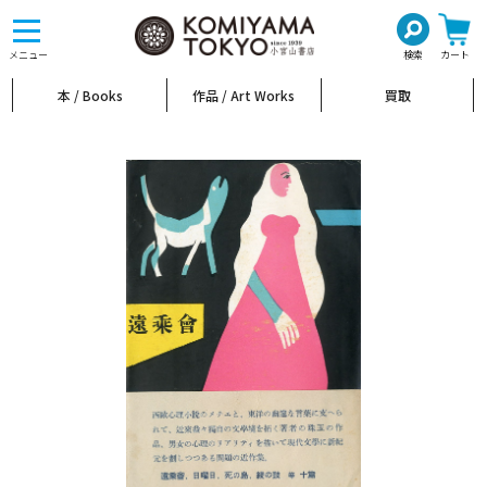
toggle
navigation
メニュー
検索
カート
本 / Books
作品 / Art Works
買取