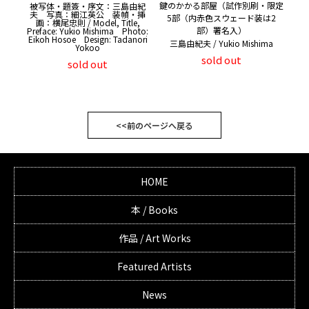
鍵のかかる部屋（試作別刷・限定
被写体・題簽・序文：三島由紀
夫 写真：細江英公 装幀・挿
5部（内赤色スウェード装は2
画：横尾忠則 / Model, Title,
部）署名入）
Preface: Yukio Mishima Photo:
Eikoh Hosoe Design: Tadanori
三島由紀夫 / Yukio Mishima
Yokoo
sold out
sold out
<<前のページへ戻る
HOME
本 / Books
作品 / Art Works
Featured Artists
News