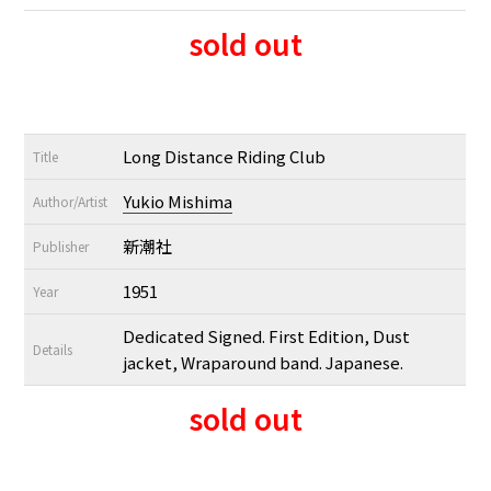
sold out
Long Distance Riding Club
Title
Yukio Mishima
Author/Artist
新潮社
Publisher
1951
Year
Dedicated Signed. First Edition, Dust
Details
jacket, Wraparound band. Japanese.
sold out