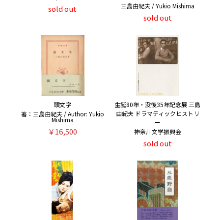
三島由紀夫 / Yukio Mishima
sold out
sold out
頭文字
生誕80年・没後35年記念展 三島
由紀夫 ドラマティックヒストリ
著：三島由紀夫 / Author: Yukio
Mishima
ー
￥16,500
神奈川文学振興会
sold out