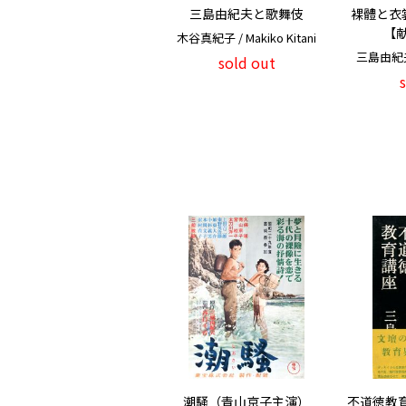
三島由紀夫と歌舞伎
裸體と衣
【
木谷真紀子 / Makiko Kitani
三島由紀夫 /
sold out
潮騒（青山京子主演）
不道徳教