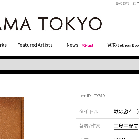
［獣の戯れ（総革装本
rks
Featured Artists
News
買取
7/24up!
/ Sell Your Bo
ィー
ート
ス
orks
稲嶺啓一(東風終)
村田言恵
丸岡和吾
Rico Casella
キム・ロートン
菅谷晋一
柴田亜美
内藤啓介
CHRIS
三島由紀夫
横尾忠則
須藤昌人
林月光
秋赤音
大類信
森山大道
COOKIE
天野タケル
大西洋介
北島敬三
内藤ルネ
佐伯俊男
春川ナミオ
三島剛
二本木里美
新着・おすすめ商品
フェア・イベント情報
お店からのお知らせ
買取ブログ
買取専用フォー
古書 / 古本の買
美術品の買取
出張買取につい
宅配買取につい
店頭買取につい
よくある質問
9/7up!
6/1up!
7/24up!
 ART LABEL
Keiichi Inamine(kochishun)
Kotoe Murata
Kazumichi Maruoka
(Babybrush)
Kim Laughton
Shinichi Sugaya
Ami Shibata
Keisuke Naito
CHRIS
Yukio Mishima
Tadanori Yokoo
Masato Sudo
Gekko Hayashi
AKIAKANE
Makoto Ohrui
Daido Moriyama
野性爆弾くっきー！
TAKERU AMANO
Yosuke Onishi
Keizo Kitajima
Rune Naito
Toshio Saeki
Namio Harukawa
Go Mishima
Satomi Nihongi
[ Item ID : 79750 ]
タイトル
獣の戯れ（
著者/作家
三島由紀夫