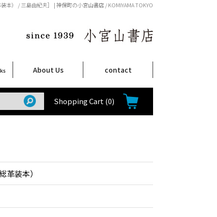
） / 三島由紀夫］ | 神保町の小宮山書店 / KOMIYAMA TOKYO
About Us
contact
oks
店舗案内
ご注文について
特定商取引法に関する表示
プライバシーポリシー
ム
取
て
て
て
Shop Infomation
How to Order
Shopping Cart
(0)
総革装本）