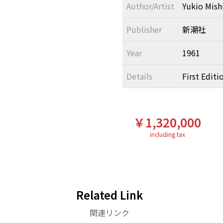
Author/Artist
Yukio Mis
Publisher
新潮社
Year
1961
Details
First Editi
￥1,320,000
including tax
Related Link
関連リンク