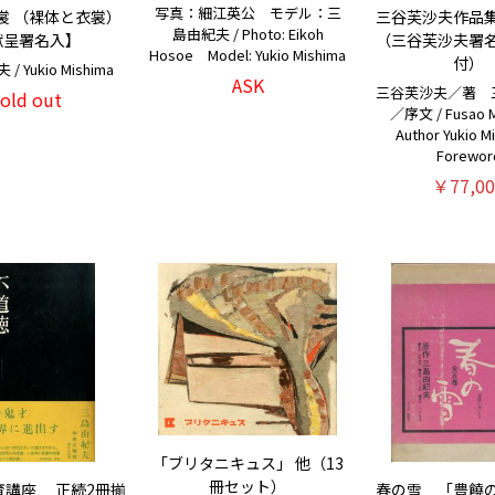
写真：細江英公 モデル：三
裳 （裸体と衣裳）
三谷芙沙夫作品
島由紀夫 / Photo: Eikoh
献呈署名入】
（三谷芙沙夫署
Hosoe Model: Yukio Mishima
付）
 Yukio Mishima
ASK
三谷芙沙夫／著 
sold out
／序文 / Fusao Mi
Author Yukio M
Forewor
￥77,00
「ブリタニキュス」 他（13
冊セット）
育講座 正続2冊揃
春の雪 「豊饒