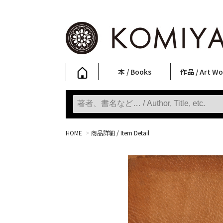
本 / Books
作品 / Art Wo
写真集
ファッション
アート / 美術
文学・人文
日本文化
新刊
SALE
フォトグラフ
ポスター
ストリートア
立体・その他
アートワーク
Primary Artw
版画
Photobooks
Fashion
Art
Literature & Humanities
Japanese Culture
New Books
SALE
Photography
Posters
Street Art
Sculptures / etc
Art Works
KOMIYAMA TOKYO
Prints
HOME
>
商品詳細 / Item Detail