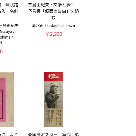
集 環状路
三島由紀夫・文学と事件
名入 名刺
予言書「仮面の告白」を読
む
三島由紀夫
清水正 / tadashi shimizu
tsuya /
￥2,200
ishima /
d
0
の海」より
憂国忌ポスター 第六回追