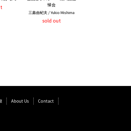
悼会
t
三島由紀夫 / Yukio Mishima
sold out
取
About Us
Contact