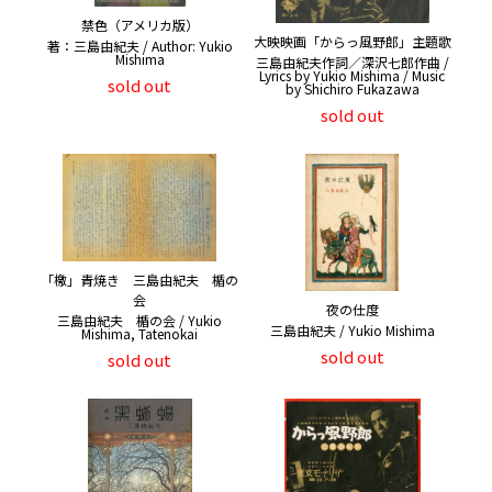
禁色（アメリカ版）
大映映画「からっ風野郎」主題歌
著：三島由紀夫 / Author: Yukio
Mishima
三島由紀夫作詞／深沢七郎作曲 /
Lyrics by Yukio Mishima / Music
sold out
by Shichiro Fukazawa
sold out
「檄」青焼き 三島由紀夫 楯の
会
夜の仕度
三島由紀夫 楯の会 / Yukio
三島由紀夫 / Yukio Mishima
Mishima, Tatenokai
sold out
sold out