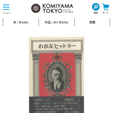
toggle
navigation
メニュー
検索
カート
本 / Books
作品 / Art Works
買取