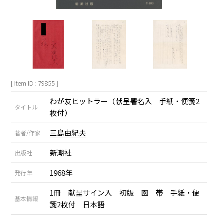
[ Item ID : 79855 ]
わが友ヒットラー（献呈署名入 手紙・便箋2
タイトル
枚付）
三島由紀夫
著者/作家
新潮社
出版社
1968年
発行年
1冊 献呈サイン入 初版 函 帯 手紙・便
基本情報
箋2枚付 日本語