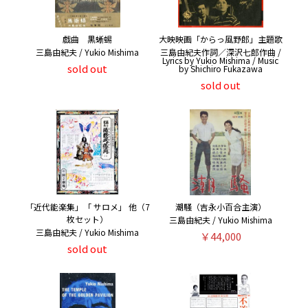
戯曲 黒蜥蜴
大映映画「からっ風野郎」主題歌
三島由紀夫 / Yukio Mishima
三島由紀夫作詞／深沢七郎作曲 /
Lyrics by Yukio Mishima / Music
sold out
by Shichiro Fukazawa
sold out
「近代能楽集」「 サロメ」 他（7
潮騒（吉永小百合主演）
枚セット）
三島由紀夫 / Yukio Mishima
三島由紀夫 / Yukio Mishima
￥44,000
sold out