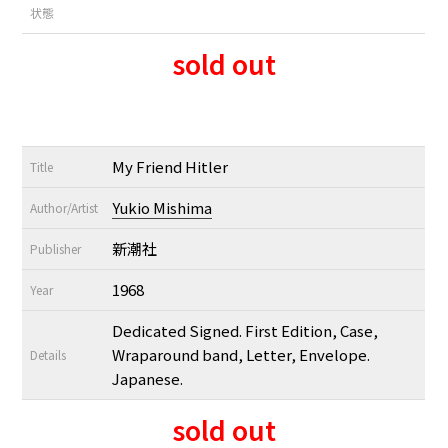
状態
sold out
My Friend Hitler
Title
Yukio Mishima
Author/Artist
新潮社
Publisher
1968
Year
Dedicated Signed. First Edition, Case,
Wraparound band, Letter, Envelope.
Details
Japanese.
sold out