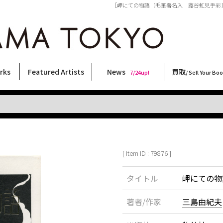
［岬にての物語（毛筆署名入 蕗谷虹児手彩1枚入） 
rks
Featured Artists
News
買取
7/24up!
/ Sell Your Bo
ィー
ート
ス
orks
稲嶺啓一(東風終)
村田言恵
丸岡和吾
Rico Casella
キム・ロートン
菅谷晋一
柴田亜美
内藤啓介
CHRIS
須藤昌人
COOKIE
林月光
大西洋介
三島剛
二本木里美
北島敬三
秋赤音
内藤ルネ
横尾忠則
森山大道
佐伯俊男
三島由紀夫
天野タケル
大類信
春川ナミオ
新着・おすすめ商品
フェア・イベント情報
お店からのお知らせ
買取ブログ
買取専用フォー
古書 / 古本の買
美術品の買取
出張買取につい
宅配買取につい
店頭買取につい
よくある質問
9/7up!
6/1up!
7/24up!
 ART LABEL
Keiichi Inamine(kochishun)
Kotoe Murata
Kazumichi Maruoka
(Babybrush)
Kim Laughton
Shinichi Sugaya
Ami Shibata
Keisuke Naito
CHRIS
Masato Sudo
野性爆弾くっきー！
Gekko Hayashi
Yosuke Onishi
Go Mishima
Satomi Nihongi
Keizo Kitajima
AKIAKANE
Rune Naito
Tadanori Yokoo
Daido Moriyama
Toshio Saeki
Yukio Mishima
TAKERU AMANO
Makoto Ohrui
Namio Harukawa
[ Item ID : 79876 ]
タイトル
岬にての物
著者/作家
三島由紀夫