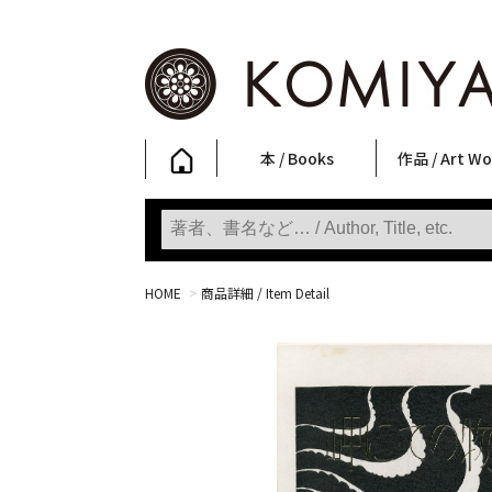
本 / Books
作品 / Art Wo
写真集
ファッション
アート / 美術
文学・人文
日本文化
新刊
SALE
フォトグラフ
ポスター
ストリートア
立体・その他
アートワーク
Primary Artw
版画
Photobooks
Fashion
Art
Literature & Humanities
Japanese Culture
New Books
SALE
Photography
Posters
Street Art
Sculptures / etc
Art Works
KOMIYAMA TOKYO
Prints
HOME
>
商品詳細 / Item Detail