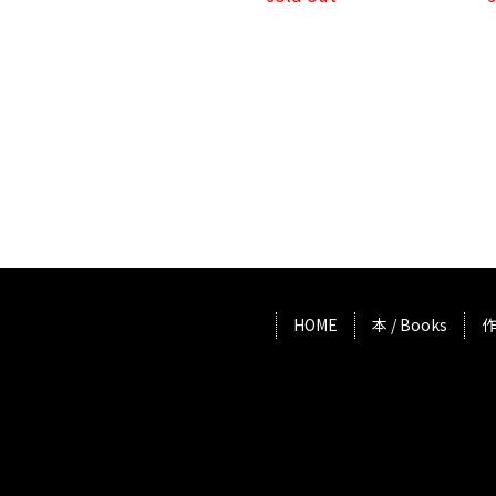
HOME
本 / Books
作