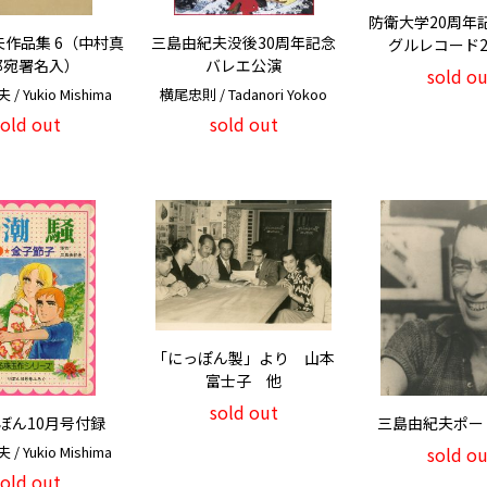
防衛大学20周年
作品集 6（中村真
三島由紀夫没後30周年記念
グルレコード
郎宛署名入）
バレエ公演
sold ou
 Yukio Mishima
横尾忠則 / Tadanori Yokoo
sold out
sold out
「にっぽん製」より 山本
富士子 他
sold out
ぼん10月号付録
三島由紀夫ポー
 Yukio Mishima
sold ou
sold out