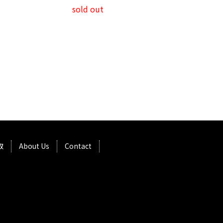
sold out
取
About Us
Contact