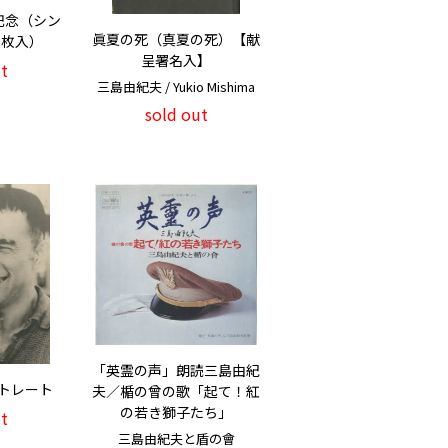
記念（シン
眞夏の死（真夏の死）【献
2枚入）
呈署名入】
t
三島由紀夫 / Yukio Mishima
sold out
「英霊の声」朗読三島由紀
トレート
夫／楯の曾の歌「起て！紅
の若き獅子たち」
t
三島由紀夫と盾の會