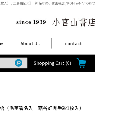
/ 三島由紀夫］ | 神保町の小宮山書店 / KOMIYAMA TOKYO
About Us
contact
oks
店舗案内
ご注文について
特定商取引法に関する表示
プライバシーポリシー
ム
取
て
て
て
Shop Infomation
How to Order
Shopping Cart
(0)
語（毛筆署名入 蕗谷虹児手彩1枚入）