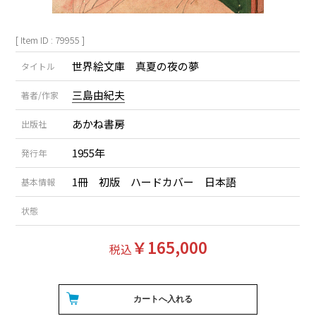
[ Item ID : 79955 ]
世界絵文庫 真夏の夜の夢
タイトル
三島由紀夫
著者/作家
あかね書房
出版社
1955年
発行年
1冊 初版 ハードカバー 日本語
基本情報
状態
￥165,000
税込