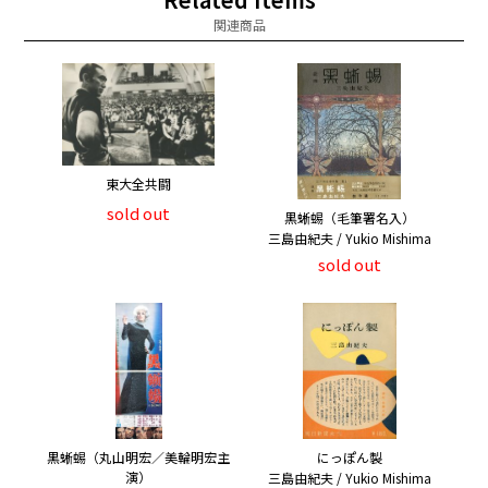
関連商品
東大全共闘
sold out
黒蜥蜴（毛筆署名入）
三島由紀夫 / Yukio Mishima
sold out
黒蜥蜴（丸山明宏／美輪明宏主
にっぽん製
演）
三島由紀夫 / Yukio Mishima