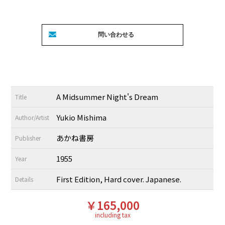
A Midsummer Night's Dream
Title
Yukio Mishima
Author/Artist
あかね書房
Publisher
1955
Year
First Edition, Hard cover. Japanese.
Details
￥165,000
including tax