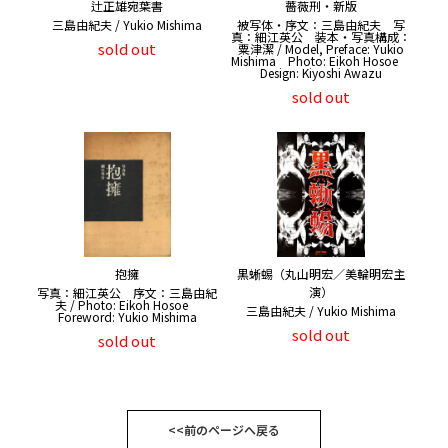
辻正雄宛葉書
薔薇刑・新版
三島由紀夫 / Yukio Mishima
被写体・序文：三島由紀夫 写
真：細江英公 装本・写真構成：
sold out
粟津潔 / Model, Preface: Yukio
Mishima Photo: Eikoh Hosoe
Design: Kiyoshi Awazu
sold out
抱擁
黒蜥蜴（丸山明宏／美輪明宏主
演）
写真：細江英公 序文：三島由紀
夫 / Photo: Eikoh Hosoe
三島由紀夫 / Yukio Mishima
Foreword: Yukio Mishima
sold out
sold out
<<前のページへ戻る