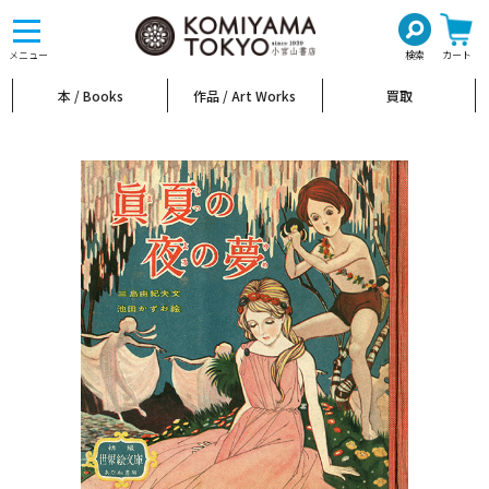
toggle
navigation
メニュー
検索
カート
本 / Books
作品 / Art Works
買取