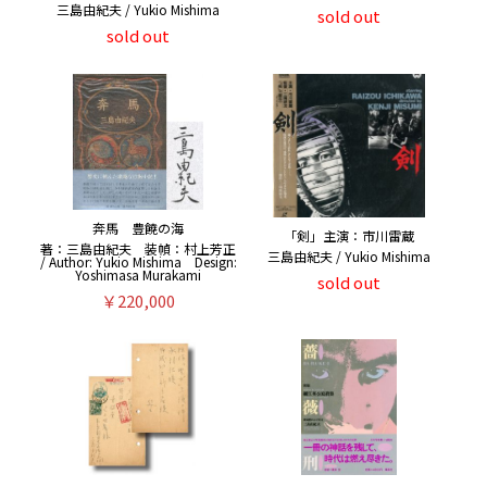
三島由紀夫 / Yukio Mishima
sold out
sold out
奔馬 豊饒の海
「剣」主演：市川雷蔵
著：三島由紀夫 装幀：村上芳正
三島由紀夫 / Yukio Mishima
/ Author: Yukio Mishima Design:
Yoshimasa Murakami
sold out
￥220,000