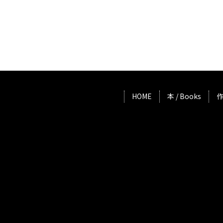
HOME
本 / Books
作