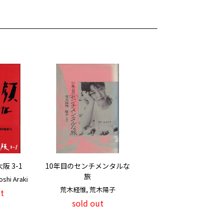
 3-1
10年目のセンチメンタルな
旅
hi Araki
荒木経惟, 荒木陽子
t
sold out