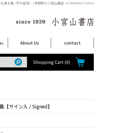
私情主義 / 荒木経惟］ | 神保町の小宮山書店 / KOMIYAMA TOKYO
About Us
contact
oks
店舗案内
ご注文について
特定商取引法に関する表示
プライバシーポリシー
ム
取
て
て
て
Shop Infomation
How to Order
Shopping Cart
(0)
【サイン入 / Signed】