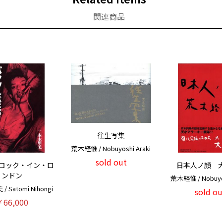
関連商品
往生写集
荒木経惟 / Nobuyoshi Araki
sold out
ロック・イン・ロ
日本人ノ顔 大阪
ンドン
荒木経惟 / Nobuyos
 Satomi Nihongi
sold ou
￥66,000