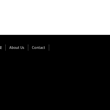
取
About Us
Contact