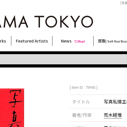
［写真
rks
Featured Artists
News
買取
7/24up!
/ Sell Your Bo
ィー
ート
ス
orks
稲嶺啓一(東風終)
村田言恵
丸岡和吾
Rico Casella
キム・ロートン
菅谷晋一
柴田亜美
内藤啓介
CHRIS
大西洋介
須藤昌人
佐伯俊男
春川ナミオ
林月光
秋赤音
北島敬三
二本木里美
森山大道
三島由紀夫
横尾忠則
COOKIE
三島剛
天野タケル
大類信
内藤ルネ
新着・おすすめ商品
フェア・イベント情報
お店からのお知らせ
買取ブログ
買取専用フォー
古書 / 古本の買
美術品の買取
出張買取につい
宅配買取につい
店頭買取につい
よくある質問
9/7up!
6/1up!
7/24up!
 ART LABEL
Keiichi Inamine(kochishun)
Kotoe Murata
Kazumichi Maruoka
(Babybrush)
Kim Laughton
Shinichi Sugaya
Ami Shibata
Keisuke Naito
CHRIS
Yosuke Onishi
Masato Sudo
Toshio Saeki
Namio Harukawa
Gekko Hayashi
AKIAKANE
Keizo Kitajima
Satomi Nihongi
Daido Moriyama
Yukio Mishima
Tadanori Yokoo
野性爆弾くっきー！
Go Mishima
TAKERU AMANO
Makoto Ohrui
Rune Naito
[ Item ID : 79965 ]
タイトル
写真私情主義
著者/作家
荒木経惟