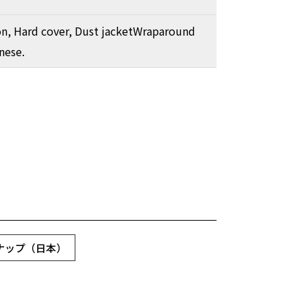
ion, Hard cover, Dust jacketWraparound
nese.
スナップ（日本）