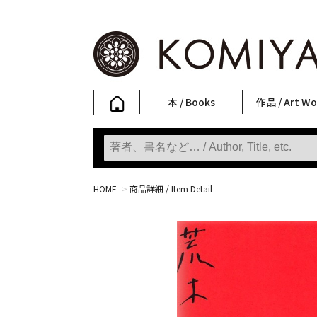
本 / Books
作品 / Art Wo
写真集
ファッション
アート / 美術
文学・人文
日本文化
新刊
SALE
フォトグラフ
ポスター
ストリートア
立体・その他
アートワーク
Primary Artw
版画
Photobooks
Fashion
Art
Literature & Humanities
Japanese Culture
New Books
SALE
Photography
Posters
Street Art
Sculptures / etc
Art Works
KOMIYAMA TOKYO
Prints
HOME
>
商品詳細 / Item Detail