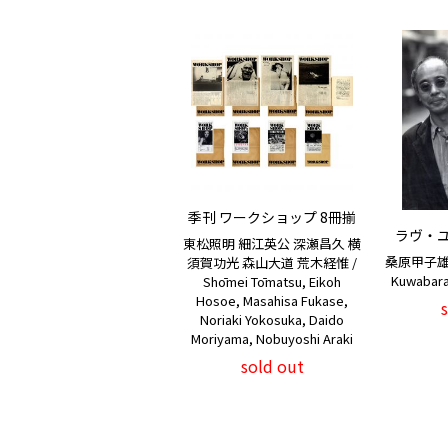
季刊 ワークショップ 8冊揃
ラヴ・
東松照明 細江英公 深瀬昌久 横
桑原甲子雄 
須賀功光 森山大道 荒木経惟 /
Kuwabara
Shōmei Tōmatsu, Eikoh
Hosoe, Masahisa Fukase,
Noriaki Yokosuka, Daido
Moriyama, Nobuyoshi Araki
sold out