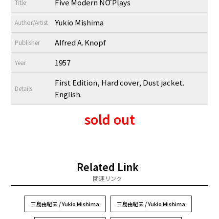
Five Modern NŌ Plays
Title
Yukio Mishima
Author/Artist
Alfred A. Knopf
Publisher
1957
Year
First Edition, Hard cover, Dust jacket.
Details
English.
sold out
Related Link
関連リンク
三島由紀夫 / Yukio Mishima
三島由紀夫 / Yukio Mishima