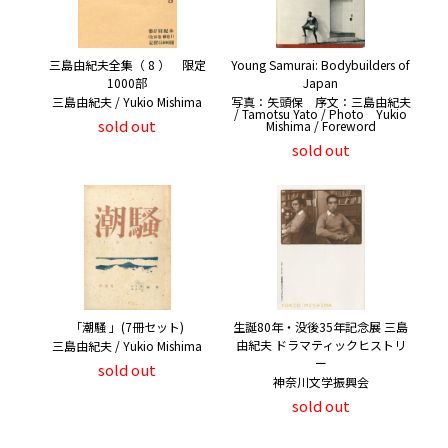
三島由紀夫全集（ 8 ） 限定
Young Samurai: Bodybuilders of
1000部
Japan
三島由紀夫 / Yukio Mishima
写真：矢頭保 序文：三島由紀夫
/ Tamotsu Yato / Photo Yukio
sold out
Mishima / Foreword
sold out
「潮騒 」(7冊セット)
生誕80年・没後35年記念展 三島
由紀夫 ドラマティックヒストリ
三島由紀夫 / Yukio Mishima
ー
sold out
神奈川文学振興会
sold out