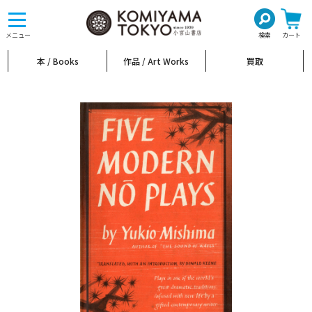
toggle
navigation
メニュー
検索
カート
本 / Books
作品 / Art Works
買取