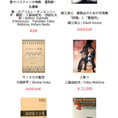
聖セバスチャンの殉教 靈驗劇・
名畫集
著：ガブリエレ・ダンヌンツィ
細江英公 展覧会のための写真集
オ 翻訳：三島由紀夫、池田弘太
「抱擁」と「薔薇刑」
郎 / Author: Gabriele
d'Annunzio Translate: Yukio
細江英公 / Eikoh Hosoe
Mishima, Kotaro Ikeda
sold out
ASK
サンホセの聖母
人斬り
大岡昇平 / Shohei Ooka
三島由紀夫 / Yukio Mishima
sold out
￥22,000