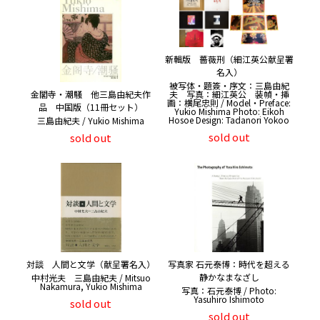
新輯版 薔薇刑（細江英公献呈署
名入）
被写体・題簽・序文：三島由紀
夫 写真：細江英公 装幀・挿
金閣寺・潮騒 他三島由紀夫作
画：横尾忠則 / Model・Preface:
品 中国版（11冊セット）
Yukio Mishima Photo: Eikoh
Hosoe Design: Tadanori Yokoo
三島由紀夫 / Yukio Mishima
sold out
sold out
対談 人間と文学（献呈署名入）
写真家 石元泰博：時代を超える
静かなまなざし
中村光夫 三島由紀夫 / Mitsuo
Nakamura, Yukio Mishima
写真：石元泰博 / Photo:
Yasuhiro Ishimoto
sold out
sold out