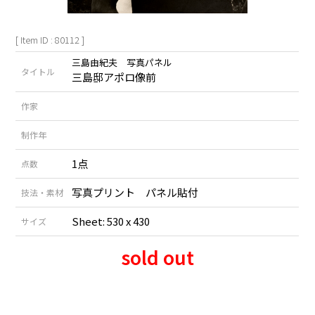
[ Item ID : 80112 ]
三島由紀夫 写真パネル
タイトル
三島邸アポロ像前
作家
制作年
1点
点数
写真プリント パネル貼付
技法・素材
Sheet: 530 x 430
サイズ
sold out