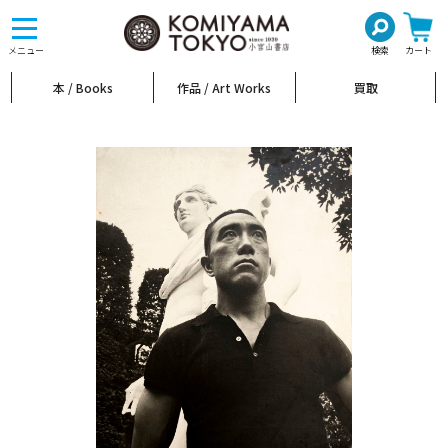
toggle
navigation
メニュー
検索
カート
本 / Books
作品 / Art Works
買取