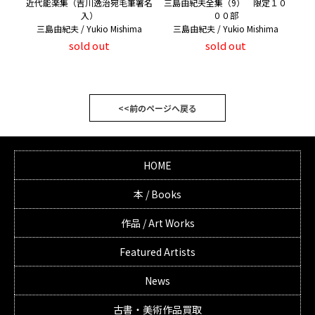
近代能楽集（吉川逸治宛毛筆署名
三島由紀夫全集（9） 限定１０
入）
００部
三島由紀夫 / Yukio Mishima
三島由紀夫 / Yukio Mishima
sold out
sold out
<<前のページへ戻る
HOME
本 / Books
作品 / Art Works
Featured Artists
News
古書・美術作品買取