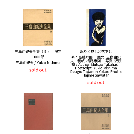
三島由紀夫全集（ 9 ） 限定
眠りと犯しと落下と
1000部
著：高橋睦郎 跋文: 三島由紀
夫 装幀: 横尾忠則 写真: 沢渡
三島由紀夫 / Yukio Mishima
朔 / Author: Mutsuo Takahashi
Postscript: Yukio Mishima
sold out
Design: Tadanori Yokoo Photo:
Hajime Sawatari
sold out