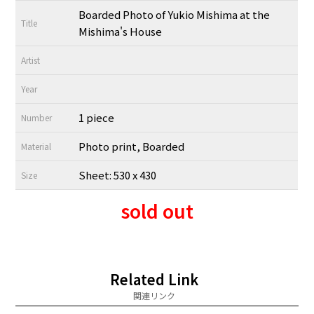
Boarded Photo of Yukio Mishima at the
Title
Mishima's House
Artist
Year
1 piece
Number
Photo print, Boarded
Material
Sheet: 530 x 430
Size
sold out
Related Link
関連リンク