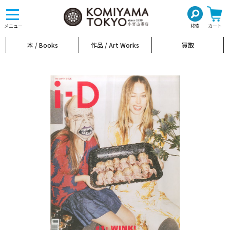
toggle
navigation
メニュー
検索
カート
本 / Books
作品 / Art Works
買取