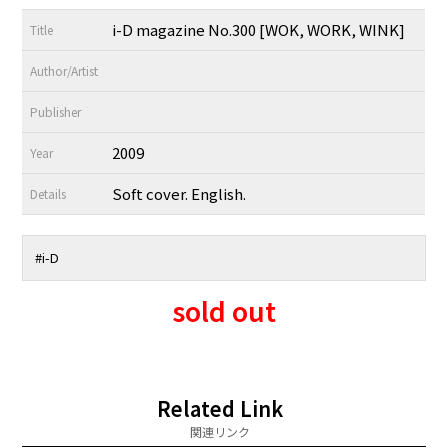
i-D magazine No.300 [WOK, WORK, WINK]
Title
Author/Artist
Publisher
2009
Year
Soft cover. English.
Details
#i-D
sold out
Related Link
関連リンク