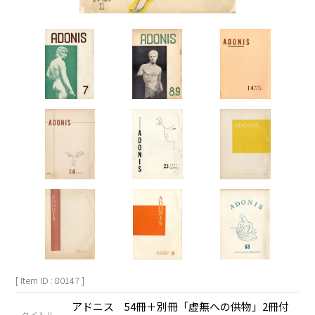
[ Item ID : 80147 ]
アドニス 54冊＋別冊「虚無への供物」2冊付
タイトル