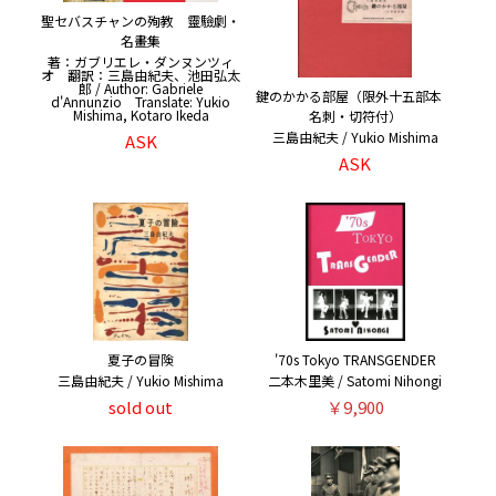
聖セバスチャンの殉教 靈驗劇・
名畫集
著：ガブリエレ・ダンヌンツィ
オ 翻訳：三島由紀夫、池田弘太
郎 / Author: Gabriele
鍵のかかる部屋（限外十五部本
d'Annunzio Translate: Yukio
Mishima, Kotaro Ikeda
名刺・切符付）
三島由紀夫 / Yukio Mishima
ASK
ASK
夏子の冒険
'70s Tokyo TRANSGENDER
三島由紀夫 / Yukio Mishima
二本木里美 / Satomi Nihongi
sold out
￥9,900