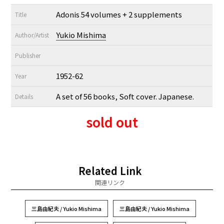
Adonis 54 volumes + 2 supplements
Title
Yukio Mishima
Author/Artist
Publisher
1952-62
Year
A set of 56 books, Soft cover. Japanese.
Details
sold out
Related Link
関連リンク
三島由紀夫 / Yukio Mishima
三島由紀夫 / Yukio Mishima