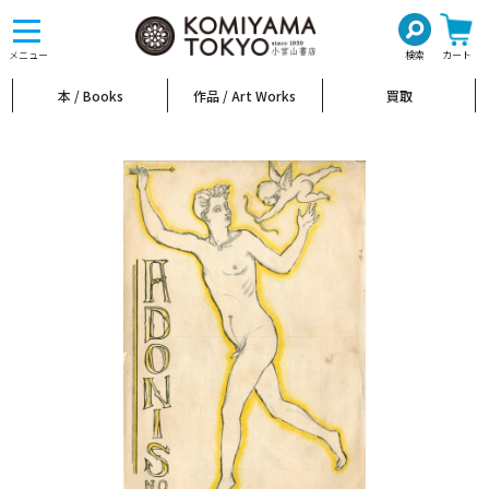
toggle
navigation
メニュー
検索
カート
本 / Books
作品 / Art Works
買取