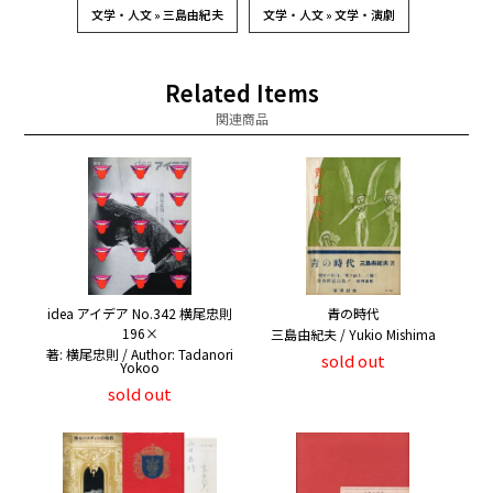
文学・人文 » 三島由紀夫
文学・人文 » 文学・演劇
Related Items
関連商品
idea アイデア No.342 横尾忠則
青の時代
196×
三島由紀夫 / Yukio Mishima
著: 横尾忠則 / Author: Tadanori
sold out
Yokoo
sold out