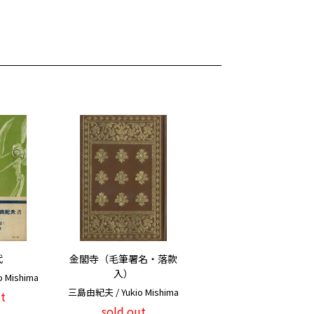
代
金閣寺（毛筆署名・落款
入）
 Mishima
三島由紀夫 / Yukio Mishima
t
sold out