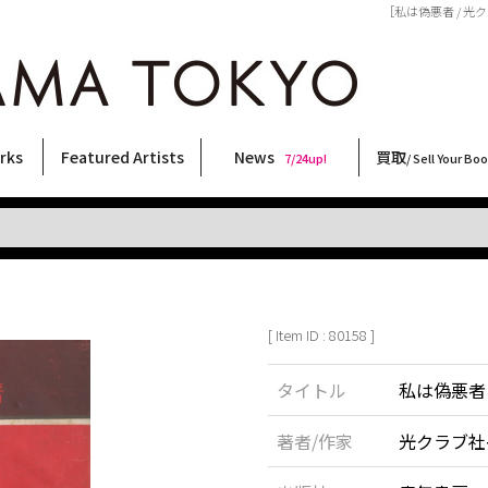
［私は偽悪者 / 光ク
rks
Featured Artists
News
買取
7/24up!
/ Sell Your Bo
ィー
ート
ス
orks
稲嶺啓一(東風終)
村田言恵
丸岡和吾
Rico Casella
キム・ロートン
菅谷晋一
柴田亜美
内藤啓介
CHRIS
佐伯俊男
横尾忠則
春川ナミオ
内藤ルネ
秋赤音
須藤昌人
森山大道
大西洋介
COOKIE
大類信
北島敬三
林月光
三島剛
天野タケル
三島由紀夫
二本木里美
新着・おすすめ商品
フェア・イベント情報
お店からのお知らせ
買取ブログ
買取専用フォー
古書 / 古本の買
美術品の買取
出張買取につい
宅配買取につい
店頭買取につい
よくある質問
9/7up!
6/1up!
7/24up!
 ART LABEL
Keiichi Inamine(kochishun)
Kotoe Murata
Kazumichi Maruoka
(Babybrush)
Kim Laughton
Shinichi Sugaya
Ami Shibata
Keisuke Naito
CHRIS
Toshio Saeki
Tadanori Yokoo
Namio Harukawa
Rune Naito
AKIAKANE
Masato Sudo
Daido Moriyama
Yosuke Onishi
野性爆弾くっきー！
Makoto Ohrui
Keizo Kitajima
Gekko Hayashi
Go Mishima
TAKERU AMANO
Yukio Mishima
Satomi Nihongi
[ Item ID : 80158 ]
タイトル
私は偽悪者
著者/作家
光クラブ社