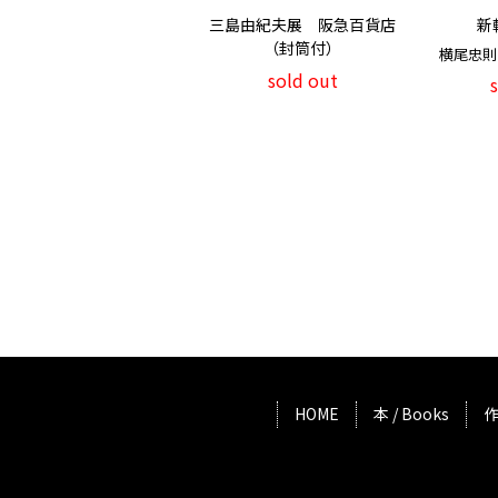
三島由紀夫展 阪急百貨店
新
（封筒付）
横尾忠則 / 
sold out
HOME
本 / Books
作