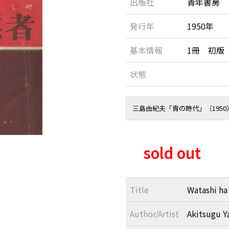
出版社
青年書房
発行年
1950年
基本情報
1冊 初版
状態
三島由紀夫「青の時代」（195
sold out
Title
Watashi ha
Author/Artist
Akitsugu Y