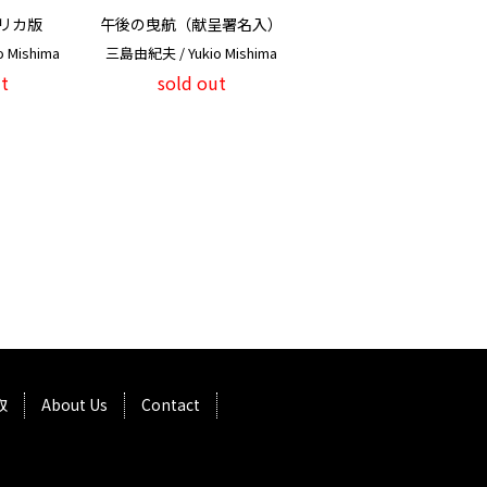
リカ版
午後の曳航（献呈署名入）
 Mishima
三島由紀夫 / Yukio Mishima
t
sold out
取
About Us
Contact