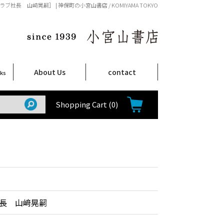
ラブ社長 山﨑晃嗣］ | 神保町の小宮山書店 / KOMIYAMA TOKYO
About Us
contact
oks
店舗案内
ご注文について
特定商取引法に関する表示
プライバシーポリシー
ム
取
て
て
て
Shop Infomation
How to Order
Shopping Cart
(0)
長 山﨑晃嗣