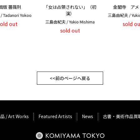
輯版 薔薇刑
「女は占領されない」（初
金閣寺 アメ
演）
Tadanori Yokoo
三島由紀夫 / Yukio
三島由紀夫 / Yukio Mishima
sold out
sold ou
sold out
<<前のページへ戻る
品 / Art Works
Featured Artists
News
古書・美術作品買