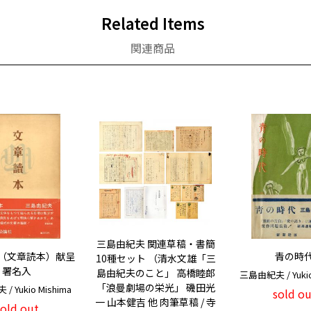
Related Items
関連商品
三島由紀夫 関連草稿・書簡
（文章読本）献呈
青の時
10種セット （清水文雄「三
署名入
島由紀夫のこと」 高橋睦郎
三島由紀夫 / Yukio
「浪曼劇場の栄光」 磯田光
 Yukio Mishima
sold ou
一 山本健吉 他 肉筆草稿 / 寺
sold out