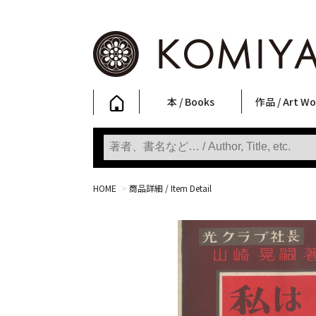
本 / Books
作品 / Art Wo
写真集
ファッション
アート / 美術
文学・人文
日本文化
新刊
SALE
フォトグラフ
ポスター
ストリートア
立体・その他
アートワーク
Primary Artw
版画
Photobooks
Fashion
Art
Literature & Humanities
Japanese Culture
New Books
SALE
Photography
Posters
Street Art
Sculptures / etc
Art Works
KOMIYAMA TOKYO
Prints
HOME
>
商品詳細 / Item Detail