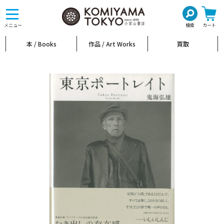
toggle
navigation
メニュー
検索
カート
本 / Books
作品 / Art Works
買取