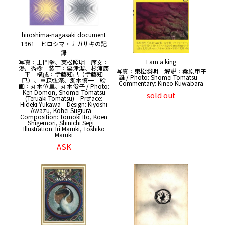
hiroshima-nagasaki document
1961 ヒロシマ・ナガサキの記
録
I am a king
写真：土門拳、東松照明 序文：
湯川秀樹 装丁：粟津潔、杉浦康
写真：東松照明 解説：桑原甲子
平 構成：伊藤知己（伊藤知
雄 / Photo: Shomei Tomatsu
巳）、重森弘淹、瀬木慎一 絵
Commentary: Kineo Kuwabara
画：丸木位里、丸木俊子 / Photo:
Ken Domon, Shomei Tomatsu
sold out
(Teruaki Tomatsu) Preface:
Hideki Yukawa Design: Kiyoshi
Awazu, Kohei Sugiura
Composition: Tomoki Ito, Koen
Shigemori, Shinichi Segi
Illustration: Iri Maruki, Toshiko
Maruki
ASK