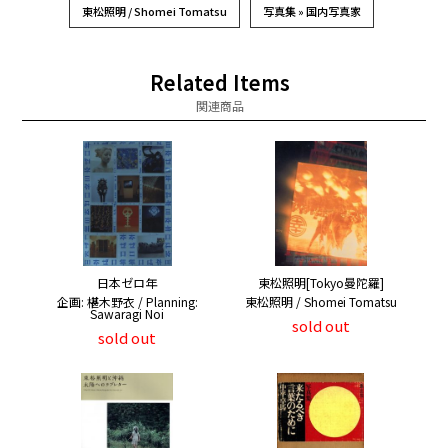
東松照明 / Shomei Tomatsu
写真集 » 国内写真家
Related Items
関連商品
日本ゼロ年
東松照明[Tokyo曼陀羅]
企画: 椹木野衣 / Planning:
東松照明 / Shomei Tomatsu
Sawaragi Noi
sold out
sold out