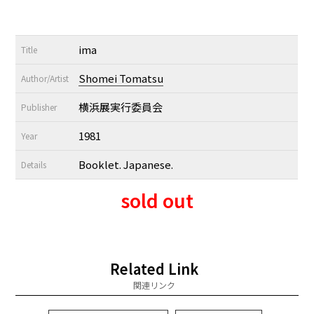
ima
Title
Shomei Tomatsu
Author/Artist
横浜展実行委員会
Publisher
1981
Year
Booklet. Japanese.
Details
sold out
Related Link
関連リンク