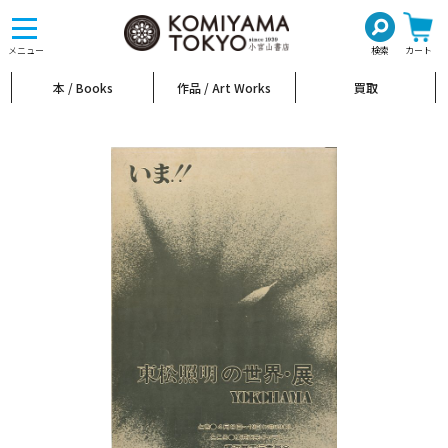
toggle
navigation
メニュー
検索
カート
本 / Books
作品 / Art Works
買取