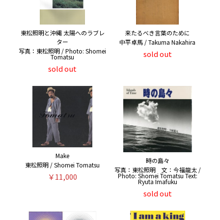
東松照明と沖縄 太陽へのラブレ
来たるべき言葉のために
ター
中平卓馬 / Takuma Nakahira
写真：東松照明 / Photo: Shomei
sold out
Tomatsu
sold out
Make
時の島々
東松照明 / Shomei Tomatsu
写真：東松照明 文：今福龍太 /
Photo: Shomei Tomatsu Text:
￥11,000
Ryuta Imafuku
sold out