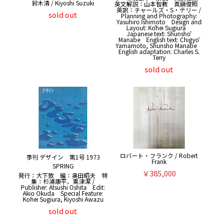
鈴木清 / Kiyoshi Suzuki
英文解説：山本智教 真鍋俊照
英訳：チャールズ・S・テリー /
sold out
Planning and Photography:
Yasuhiro Ishimoto Design and
Layout: Kōhei Sugiura
Japanese text: Shunshō
Manabe English text: Chigyō
Yamamoto, Shunsho Manabe
English adaptation: Charles S.
Terry
sold out
ロバート・フランク / Robert
季刊 デザイン 第1号 1973
Frank
SPRING
￥385,000
発行：大下敦 編：奥田昭夫 特
集：杉浦康平、粟津潔 /
Publisher: Atsushi Oshita Edit:
Akio Okuda Special Feature:
Kohei Sugiura, Kiyoshi Awazu
sold out