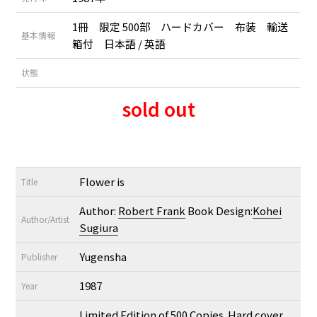
1冊 限定 500部 ハードカバー 布装 輸送
基本情報
箱付 日本語 / 英語
状態
sold out
Flower is
Title
Author:
Robert Frank
Book Design:
Kohei
Author/Artist
Sugiura
Yugensha
Publisher
1987
Year
Limited Edition of 500 Copies. Hard cover,