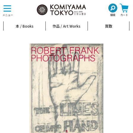
toggle
navigation
メニュー
検索
カート
本 / Books
作品 / Art Works
買取