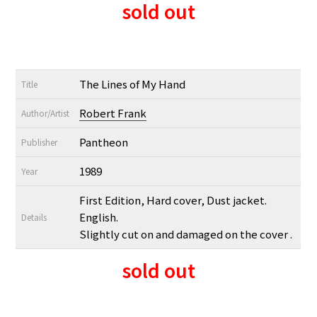
sold out
The Lines of My Hand
Title
Robert Frank
Author/Artist
Pantheon
Publisher
1989
Year
First Edition, Hard cover, Dust jacket.
English.
Details
Slightly cut on and damaged on the cover .
sold out