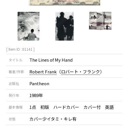
[ Item ID : 81141 ]
The Lines of My Hand
タイトル
Robert Frank
（
ロバート・フランク
）
著者/作家
Pantheon
出版社
1989年
発行年
1点 初版 ハードカバー カバー付 英語
基本情報
カバー少イタミ・キレ有
状態