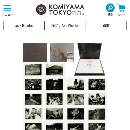
toggle
navigation
メニュー
検索
カート
本 / Books
作品 / Art Works
買取