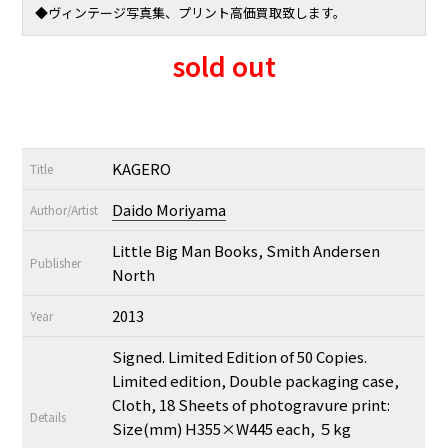
◆ヴィンテージ写真集、プリント高価買取致します。
sold out
KAGERO
Title
Daido Moriyama
Author/Artist
Little Big Man Books, Smith Andersen
Publisher
North
2013
Year
Signed. Limited Edition of 50 Copies.
Limited edition, Double packaging case,
Cloth, 18 Sheets of photogravure print:
Details
Size(mm) H355×W445 each, ５kg