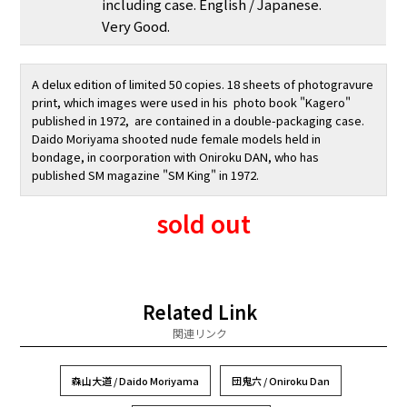
including case. English / Japanese.
Very Good.
A delux edition of limited 50 copies. 18 sheets of photogravure
print, which images were used in his photo book "Kagero"
published in 1972, are contained in a double-packaging case.
Daido Moriyama shooted nude female models held in
bondage, in coorporation with Oniroku DAN, who has
published SM magazine "SM King" in 1972.
sold out
Related Link
関連リンク
森山大道 / Daido Moriyama
団鬼六 / Oniroku Dan