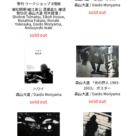
季刊 ワークショップ 8冊揃
森山大道 / Daido Moriyama
東松照明 細江英公 深瀬昌久 横須
sold out
賀功光 森山大道 荒木経惟 /
Shōmei Tōmatsu, Eikoh Hosoe,
Masahisa Fukase, Noriaki
Yokosuka, Daido Moriyama,
Nobuyoshi Araki
sold out
森山大道 「光の狩人 1965-
2003」 ポスター
ハワイ
森山大道 / Daido Moriyama
森山大道 / Daido Moriyama
sold out
sold out