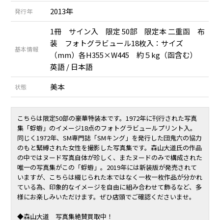
2013年
発行年
1冊 サイン入 限定 50部 限定本 二重函 布
装 フォトグラビュール18枚入：サイズ
基本情報
（mm）各H355×W445 約５kg（函含む）
英語 / 日本語
美本
状態
こちらは限定50部の豪華特装本です。1972年に刊行された写真
集「蜉蝣」のイメージ18点のフォトグラビュールプリント入。
同じく1972年、SM専門誌「SMキング」を発行した団鬼六の協力
のもと緊縛された女性を撮影した写真集です。森山大道氏の作品
の中ではヌード写真自体が珍しく、またヌードのみで構成された
唯一の写真集がこの「蜉蝣」。2019年には新装版が発売されて
いますが、こちらは綴じられた本ではなく一枚一枚作品が分かれ
ている為、印象的なイメージを自由に組み合わせて飾るなど、多
様にお楽しみいただけます。ぜひ店頭でご確認くださいませ。
◆森山大道 写真集絶賛買取中！