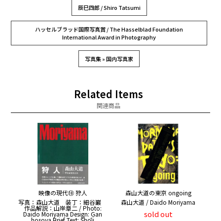
辰巳四郎 / Shiro Tatsumi
ハッセルブラッド国際写真賞 / The Hasselblad Foundation
International Award in Photography
写真集 » 国内写真家
Related Items
関連商品
映像の現代⑩ 狩人
森山大道の東京 ongoing
写真：森山大道 装丁：細谷巖
森山大道 / Daido Moriyama
作品解説：山岸章二 / Photo:
sold out
Daido Moriyama Design: Gan
hosoya Brief Text: Shōji