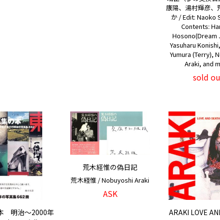
康陽、湯村輝彦、
か / Edit: Naok
Contents: Ha
Hosono(Dream J
Yasuharu Konishi
Yumura (Terry), 
Araki, and 
sold ou
荒木経惟の偽日記
荒木経惟 / Nobuyoshi Araki
ASK
 明治〜2000年
ARAKI LOVE A