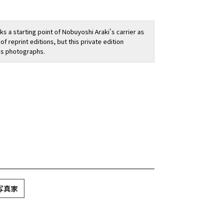
s a starting point of Nobuyoshi Araki's carrier as
f reprint editions, but this private edition
is photographs.
内写真家