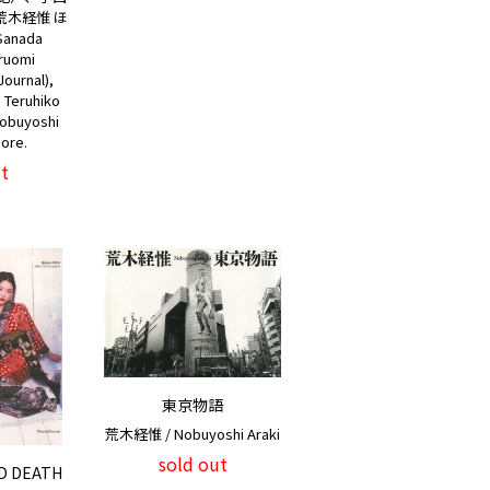
荒木経惟 ほ
o Sanada
ruomi
ournal),
, Teruhiko
Nobuyoshi
more.
t
東京物語
荒木経惟 / Nobuyoshi Araki
sold out
ND DEATH