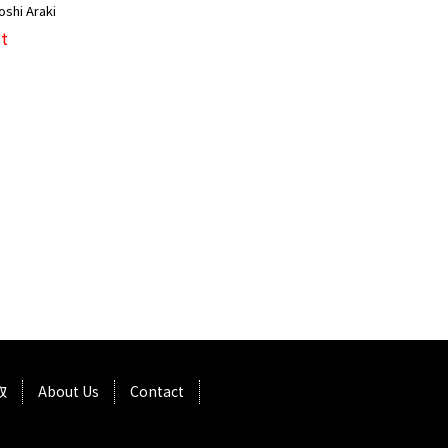
hi Araki
t
取
About Us
Contact