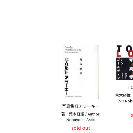
TO
荒木経惟
ン / Nobu
写真集狂アラーキー
著：荒木経惟 / Author:
Nobuyoshi Araki
sold out