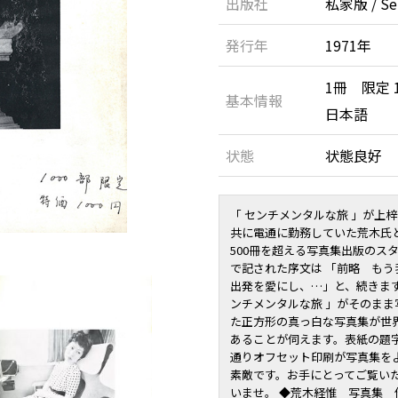
出版社
私家版 / Sel
発行年
1971年
1冊 限定
基本情報
日本語
状態
状態良好
「 センチメンタルな旅 」が上梓
共に電通に勤務していた荒木氏
500冊を超える写真集出版のス
で記された序文は 「前略 もう
出発を愛にし、…」と、続きます
ンチメンタルな旅 」がそのまま
た正方形の真っ白な写真集が世
あることが伺えます。表紙の題
通りオフセット印刷が写真集を
素敵です。お手にとってご覧い
いませ。 ◆荒木経惟 写真集 