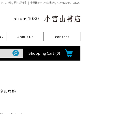
ルな旅 / 荒木経惟］ | 神保町の小宮山書店 / KOMIYAMA TOKYO
About Us
contact
oks
店舗案内
ご注文について
特定商取引法に関する表示
プライバシーポリシー
ム
取
て
て
て
Shop Infomation
How to Order
Shopping Cart
(0)
タルな旅