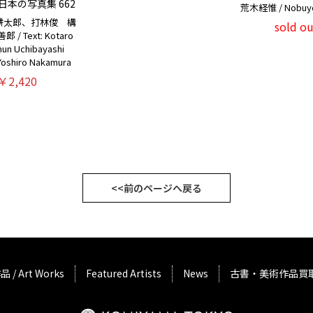
日本の写真集 662
荒木経惟 / Nobuyos
耕太郎、打林俊 構
sold ou
/ Text: Kotaro
Shun Uchibayashi
Yoshiro Nakamura
￥2,420
<<前のページへ戻る
品 / Art Works
Featured Artists
News
古書・美術作品買