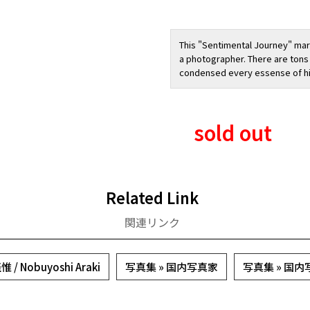
This "Sentimental Journey" mark
a photographer. There are tons o
condensed every essense of h
sold out
Related Link
関連リンク
/ Nobuyoshi Araki
写真集 » 国内写真家
写真集 » 国