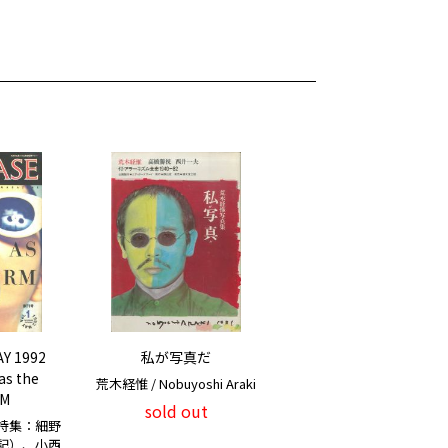
Y 1992
私が写真だ
as the
荒木経惟 / Nobuyoshi Araki
RM
sold out
特集：細野
記）、小西