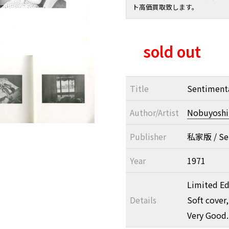
ト高価買取致します。
sold out
Title
Sentiment
Author/Artist
Nobuyoshi 
Publisher
私家版 / Sel
Year
1971
Limited Edi
Details
Soft cover,
Very Good.