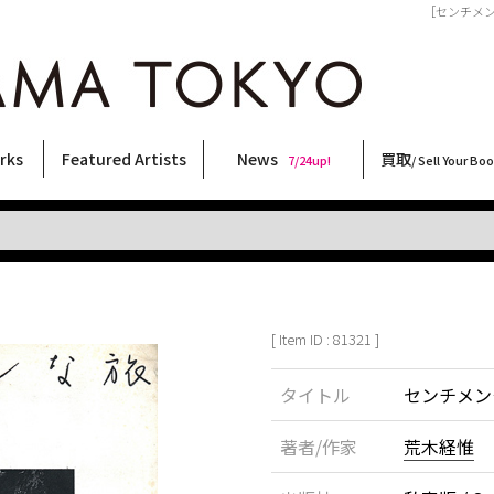
［センチメンタ
rks
Featured Artists
News
買取
7/24up!
/ Sell Your Bo
ィー
ート
ス
orks
稲嶺啓一(東風終)
村田言恵
丸岡和吾
Rico Casella
キム・ロートン
菅谷晋一
柴田亜美
内藤啓介
CHRIS
須藤昌人
林月光
三島剛
大西洋介
天野タケル
佐伯俊男
COOKIE
横尾忠則
北島敬三
三島由紀夫
内藤ルネ
春川ナミオ
森山大道
秋赤音
二本木里美
大類信
新着・おすすめ商品
フェア・イベント情報
お店からのお知らせ
買取ブログ
買取専用フォー
古書 / 古本の買
美術品の買取
出張買取につい
宅配買取につい
店頭買取につい
よくある質問
9/7up!
6/1up!
7/24up!
 ART LABEL
Keiichi Inamine(kochishun)
Kotoe Murata
Kazumichi Maruoka
(Babybrush)
Kim Laughton
Shinichi Sugaya
Ami Shibata
Keisuke Naito
CHRIS
Masato Sudo
Gekko Hayashi
Go Mishima
Yosuke Onishi
TAKERU AMANO
Toshio Saeki
野性爆弾くっきー！
Tadanori Yokoo
Keizo Kitajima
Yukio Mishima
Rune Naito
Namio Harukawa
Daido Moriyama
AKIAKANE
Satomi Nihongi
Makoto Ohrui
[ Item ID : 81321 ]
タイトル
センチメン
著者/作家
荒木経惟