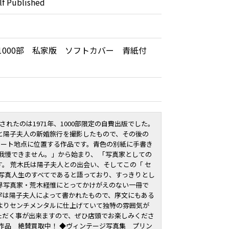
f Published
 1000部 私家版 ソフトカバー 青紙付
されたのは1971年、1000部限定の自費出版でした。
と陽子夫人の新婚旅行を撮影したもので、その後の
タート地点に位置する作品です。青色の別紙に手書き
我慢できません。」から始まり、 「写真家としての
。 荒木氏は陽子夫人との出会い、そしてこの「 セ
写真人生のすべてであると語っており、すっきりとし
界写真家・荒木経惟にとってかけがえのない一冊で
字は陽子夫人によって書かれたもので、序文にもある
よりセンチメンタルに仕上げていて独特の雰囲気が
ただく事が出来ますので、ぜひ店頭でお楽しみくださ
作品 絶賛買取中！ ◆ヴィンテージ写真集 プリン