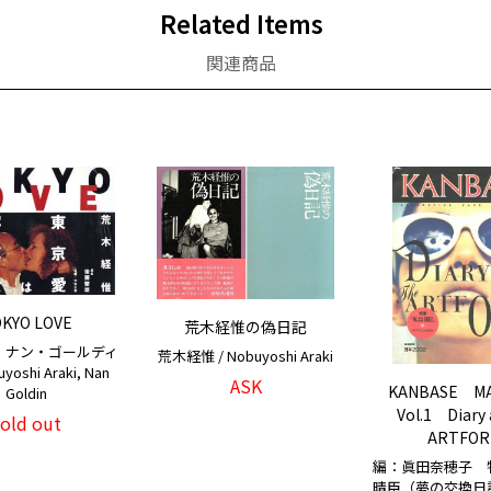
Related Items
関連商品
KYO LOVE
荒木経惟の偽日記
 ナン・ゴールディ
荒木経惟 / Nobuyoshi Araki
yoshi Araki, Nan
ASK
KANBASE MA
Goldin
Vol.1 Diary 
sold out
ARTFO
編：眞田奈穂子 
晴臣（夢の交換日