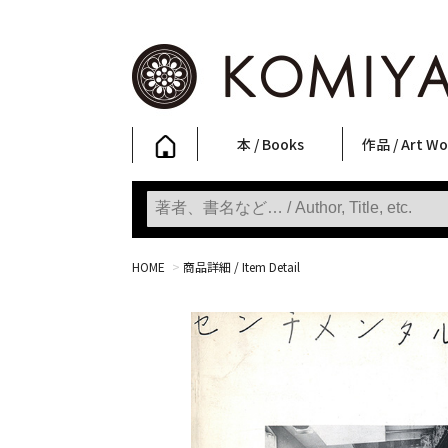
本 / Books
作品 / Art Wo
写真集
ファッション
アート / 美術
文学・人文
日本文化
新刊
SALE
フォトグラフ
ポスター
ストリートア
立体・その他
アートワーク
Primary Artw
版画
Photobooks
Fashion
Art
Literature & Humanities
Japanese Culture
New Books
SALE
Photography
Posters
Street Art
Sculptures / etc
Art Works
KOMIYAMA TOKYO
Prints
HOME
>
商品詳細 / Item Detail