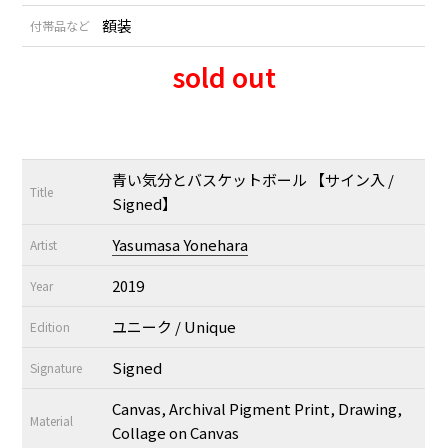
額装
付帯品など
sold out
青い気分とバスケットボール 【サイン入 /
Title
Signed】
Yasumasa Yonehara
Artist
2019
Year
ユニーク / Unique
Edition
Signed
Signature
Canvas, Archival Pigment Print, Drawing,
Material
Collage on Canvas