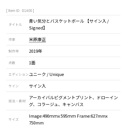
[ Item ID : 81400 ]
青い気分とバスケットボール 【サイン入 /
タイトル
Signed】
米原康正
作家
2019年
制作年
1面
点数
ユニーク / Unique
エディション
サイン入
サイン
アーカイバルピグメントプリント、ドローイン
技法・素材
グ、コラージュ、キャンバス
Image:490ｍｍx 595ｍｍ Frame:627mmx
サイズ
750mm