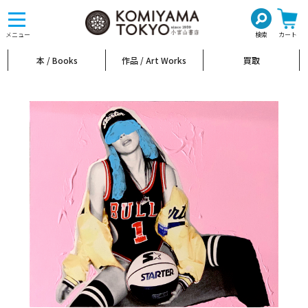
toggle
navigation
メニュー
検索
カート
本 / Books
作品 / Art Works
買取