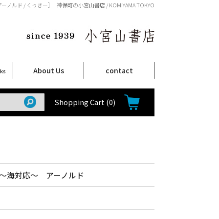
ド / くっきー］ | 神保町の小宮山書店 / KOMIYAMA TOKYO
About Us
contact
oks
店舗案内
ご注文について
特定商取引法に関する表示
プライバシーポリシー
ム
取
て
て
て
Shop Infomation
How to Order
Shopping Cart
(0)
～海対応～ アーノルド