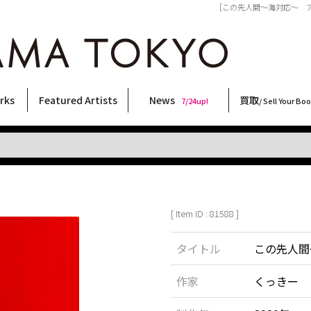
［この先人間～海対応～ アーノル
rks
Featured Artists
News
買取
7/24up!
/ Sell Your Bo
ィー
ート
ス
orks
稲嶺啓一(東風終)
村田言恵
丸岡和吾
Rico Casella
キム・ロートン
菅谷晋一
柴田亜美
内藤啓介
CHRIS
横尾忠則
二本木里美
林月光
北島敬三
大西洋介
森山大道
春川ナミオ
三島由紀夫
秋赤音
天野タケル
COOKIE
三島剛
須藤昌人
佐伯俊男
大類信
内藤ルネ
新着・おすすめ商品
フェア・イベント情報
お店からのお知らせ
買取ブログ
買取専用フォー
古書 / 古本の買
美術品の買取
出張買取につい
宅配買取につい
店頭買取につい
よくある質問
9/7up!
6/1up!
7/24up!
 ART LABEL
Keiichi Inamine(kochishun)
Kotoe Murata
Kazumichi Maruoka
(Babybrush)
Kim Laughton
Shinichi Sugaya
Ami Shibata
Keisuke Naito
CHRIS
Tadanori Yokoo
Satomi Nihongi
Gekko Hayashi
Keizo Kitajima
Yosuke Onishi
Daido Moriyama
Namio Harukawa
Yukio Mishima
AKIAKANE
TAKERU AMANO
野性爆弾くっきー！
Go Mishima
Masato Sudo
Toshio Saeki
Makoto Ohrui
Rune Naito
[ Item ID : 81588 ]
タイトル
この先人間
作家
くっきー