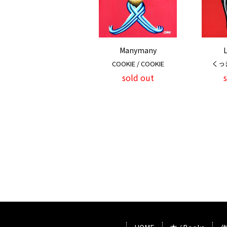
Manymany
L
COOKIE / COOKIE
くっき
sold out