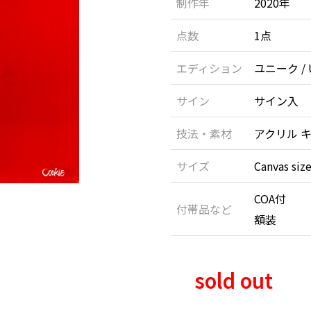
制作年
2020年
点数
1点
エディション
ユニーク / U
サイン
サイン入
技法・素材
アクリル キ
サイズ
Canvas siz
COA付
付帯品など
額装
sold out