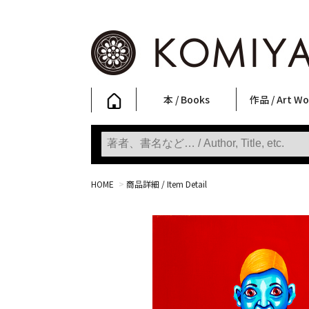
本 / Books
作品 / Art Wo
写真集
ファッション
アート / 美術
文学・人文
日本文化
新刊
SALE
フォトグラフ
ポスター
ストリートア
立体・その他
アートワーク
Primary Artw
版画
Photobooks
Fashion
Art
Literature & Humanities
Japanese Culture
New Books
SALE
Photography
Posters
Street Art
Sculptures / etc
Art Works
KOMIYAMA TOKYO
Prints
HOME
>
商品詳細 / Item Detail