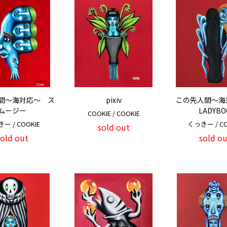
間～海対応～ ス
pixiv
この先人間～
ムージー
LADYBO
COOKIE / COOKIE
ー / COOKIE
くっきー / CO
sold out
sold out
sold ou