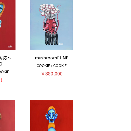
海対応～
mushroomPUMP
O
COOKIE / COOKIE
OKIE
￥880,000
t