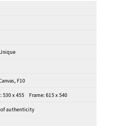
nique
Canvas, F10
e: 530 x 455 Frame: 615 x 540
 of authenticity