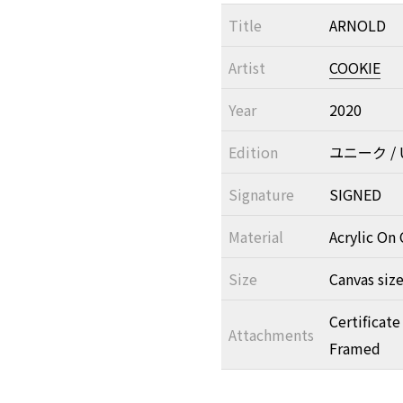
Title
ARNOLD
Artist
COOKIE
Year
2020
Edition
ユニーク / U
Signature
SIGNED
Material
Acrylic On 
Size
Canvas siz
Certificate
Attachments
Framed