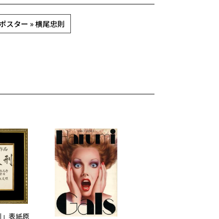
ポスター » 横尾忠則
刑」表紙原