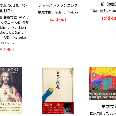
稿（横書
ム No.1 9月号 <
ファーストプランニング
創刊号>
三島由紀夫 / Yukio
横尾忠則 / Tadanori Yokoo
sold ou
賢 表紙写真: デイヴ
sold out
クニー A/D: 長友
lisher: Ken Mori
photo by: David
y A/D: Keisuke
Nagatomo
￥4,400
東京Y字
横尾忠則 / Tadano