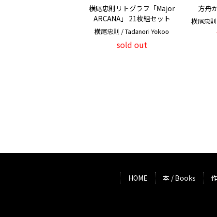
横尾忠則リトグラフ「Major
方舟
ARCANA」 21枚組セット
横尾忠則 / 
横尾忠則 / Tadanori Yokoo
sold out
HOME
本 / Books
作