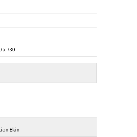
0 x 730
tion Ekin