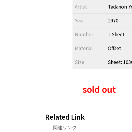
Artist
Tadanori 
Year
1970
Number
1 Sheet
Material
Offset
Size
Sheet: 103
sold out
Related Link
関連リンク