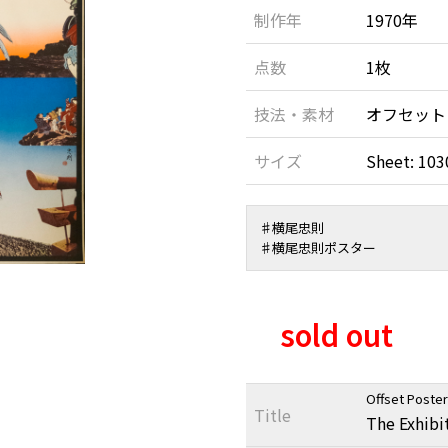
制作年
1970年
点数
1枚
技法・素材
オフセット
サイズ
Sheet: 103
♯横尾忠則
♯横尾忠則ポスター
sold out
Offset Poster
Title
The Exhibi