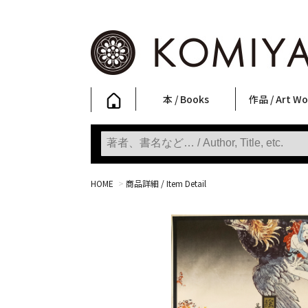
本 / Books
作品 / Art Wo
写真集
ファッション
アート / 美術
文学・人文
日本文化
新刊
SALE
フォトグラフ
ポスター
ストリートア
立体・その他
アートワーク
Primary Artw
版画
Photobooks
Fashion
Art
Literature & Humanities
Japanese Culture
New Books
SALE
Photography
Posters
Street Art
Sculptures / etc
Art Works
KOMIYAMA TOKYO
Prints
HOME
>
商品詳細 / Item Detail