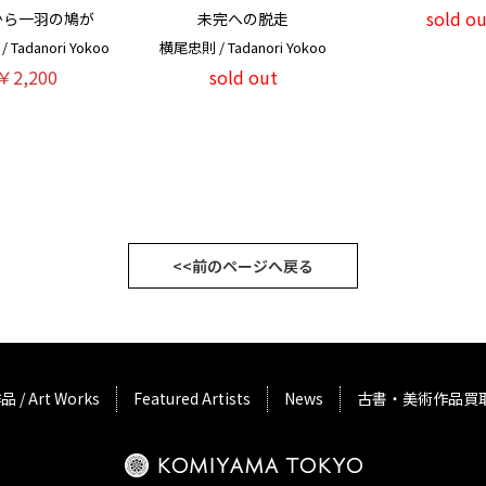
sold ou
から一羽の鳩が
未完への脱走
Tadanori Yokoo
横尾忠則 / Tadanori Yokoo
￥2,200
sold out
<<前のページへ戻る
品 / Art Works
Featured Artists
News
古書・美術作品買