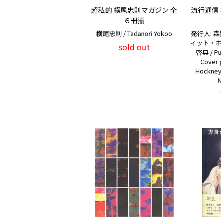
超私的 横尾忠則マガジン 全
流行通信 オ
６冊揃
横尾忠則 / Tadanori Yokoo
発行人: 森
ィット・ホッ
sold out
啓典 / Pub
Cover 
Hockne