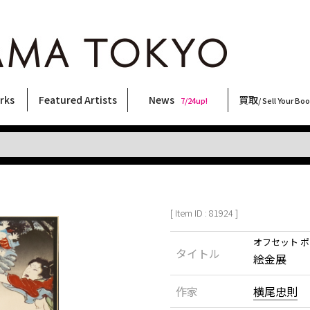
rks
Featured Artists
News
買取
7/24up!
/ Sell Your Bo
ィー
ート
ス
orks
稲嶺啓一(東風終)
村田言恵
丸岡和吾
Rico Casella
キム・ロートン
菅谷晋一
柴田亜美
内藤啓介
CHRIS
COOKIE
佐伯俊男
森山大道
北島敬三
大西洋介
三島剛
天野タケル
二本木里美
春川ナミオ
須藤昌人
大類信
横尾忠則
三島由紀夫
林月光
秋赤音
内藤ルネ
新着・おすすめ商品
フェア・イベント情報
お店からのお知らせ
買取ブログ
買取専用フォー
古書 / 古本の買
美術品の買取
出張買取につい
宅配買取につい
店頭買取につい
よくある質問
9/7up!
6/1up!
7/24up!
 ART LABEL
Keiichi Inamine(kochishun)
Kotoe Murata
Kazumichi Maruoka
(Babybrush)
Kim Laughton
Shinichi Sugaya
Ami Shibata
Keisuke Naito
CHRIS
野性爆弾くっきー！
Toshio Saeki
Daido Moriyama
Keizo Kitajima
Yosuke Onishi
Go Mishima
TAKERU AMANO
Satomi Nihongi
Namio Harukawa
Masato Sudo
Makoto Ohrui
Tadanori Yokoo
Yukio Mishima
Gekko Hayashi
AKIAKANE
Rune Naito
[ Item ID : 81924 ]
オフセット 
タイトル
絵金展
作家
横尾忠則