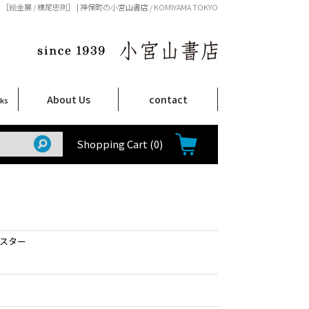
［絵金展 / 横尾忠則］ | 神保町の小宮山書店 / KOMIYAMA TOKYO
About Us
contact
oks
店舗案内
ご注文について
特定商取引法に関する表示
プライバシーポリシー
ム
取
て
て
て
Shop Infomation
How to Order
Shopping Cart
(0)
ポスター