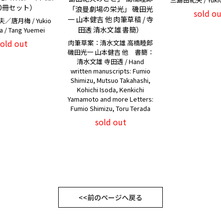
0冊セット）
「浪曼劇場の栄光」 磯田光
sold ou
一 山本健吉 他 肉筆草稿 / 寺
／唐月梅 / Yukio
田透 清水文雄 書簡）
a / Tang Yuemei
sold out
肉筆草案：清水文雄 高橋睦郎
磯田光一 山本健吉 他 書簡：
清水文雄 寺田透 / Hand
written manuscripts: Fumio
Shimizu, Mutsuo Takahashi,
Kohichi Isoda, Kenkichi
Yamamoto and more Letters:
Fumio Shimizu, Toru Terada
sold out
<<前のページへ戻る