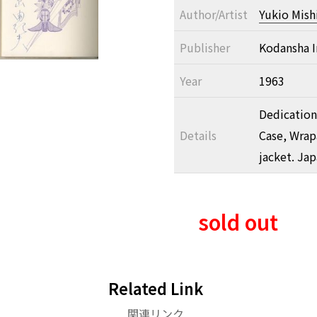
Author/Artist
Yukio Mis
Publisher
Kodansha I
Year
1963
Dedication 
Details
Case, Wrap
jacket. Jap
sold out
Related Link
関連リンク