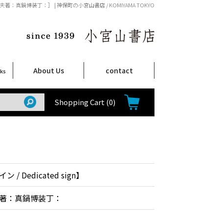
夫著：真鍋博装丁：］ | 神保町の小宮山書店 / KOMIYAMA TOKYO
About Us
contact
oks
店舗案内
ご注文について
特定商取引法に関する表示
プライバシーポリシー
ム
取
て
て
て
Shop Infomation
How to Order
Shopping Cart
(0)
/ Dedicated sign】
著：真鍋博装丁：