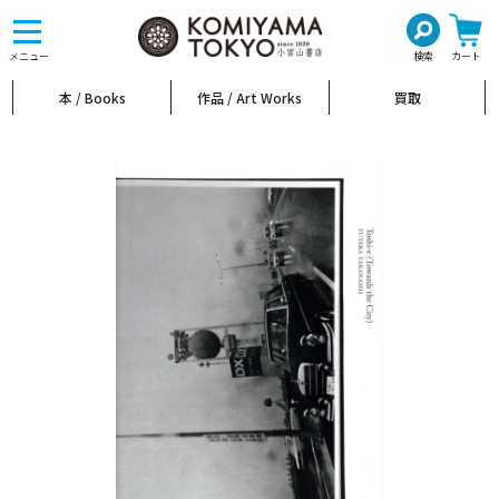
toggle
navigation
メニュー
検索
カート
本 / Books
作品 / Art Works
買取