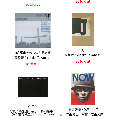
sold out
sold out
町
IN' 都市そのものが見る夢
高梨豊 / Yutaka Takanashi
高梨豊 / Yutaka Takanashi
sold out
sold out
都市へ
男の雑誌 NOW no.17
写真：高梨豊 装丁：杉浦康平
詩：吉増剛造 / Photo: Yutaka
文：寺山修二 写真：森山大道、