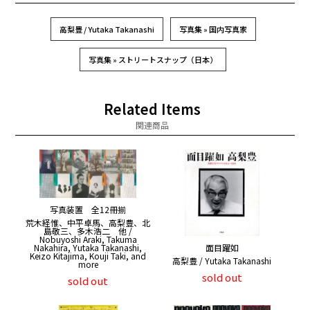
高梨豊 / Yutaka Takanashi
写真集 » 国内写真家
写真集 » ストリートスナップ（日本）
Related Items
関連商品
写真装置 全12冊揃
荒木経惟、中平卓馬、高梨豊、北
島敬三、多木浩二 他 /
Nobuyoshi Araki, Takuma
Nakahira, Yutaka Takanashi,
面目躍如
Keizo Kitajima, Kouji Taki, and
高梨豊 / Yutaka Takanashi
more
sold out
sold out