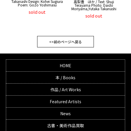
Takanashi Design: Kohei Sugiura
高梨豊 ほか / Text: Shuji
Poem: Gozo Yoshimasu
Terayama Photo: Daido
Moriyama,Yutaka Takanashi
sold out
sold out
<<前のページへ戻る
HOME
本 / Books
作品 / Art Works
Featured Artists
News
古書・美術作品買取