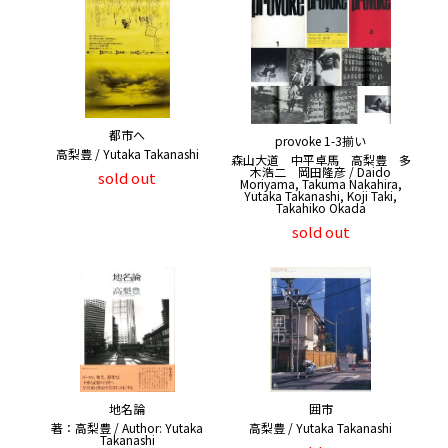
都市へ
provoke 1-3揃い
高梨豊 / Yutaka Takanashi
森山大道 中平卓馬 高梨豊 多
木浩二 岡田隆彦 / Daido
sold out
Moriyama, Takuma Nakahira,
Yutaka Takanashi, Koji Taki,
Takahiko Okada
sold out
地名論
囲市
著：高梨豊 / Author: Yutaka
高梨豊 / Yutaka Takanashi
Takanashi