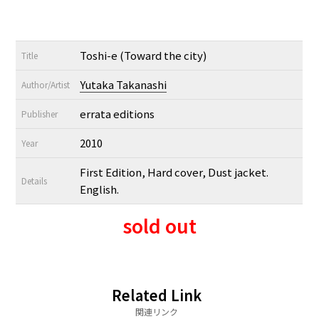
Toshi-e (Toward the city)
Title
Yutaka Takanashi
Author/Artist
errata editions
Publisher
2010
Year
First Edition, Hard cover, Dust jacket.
Details
English.
sold out
Related Link
関連リンク