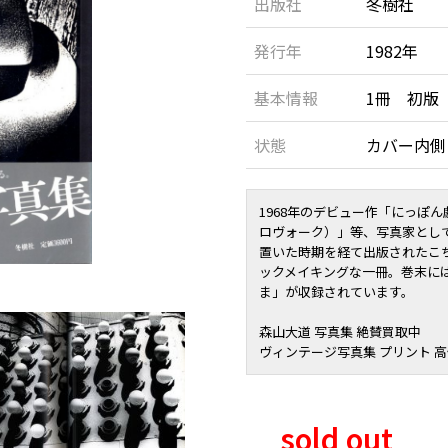
出版社
冬樹社
発行年
1982年
基本情報
1冊 初版
状態
カバー内
1968年のデビュー作「
にっぽん
ロヴォーク）
」等、写真家とし
置いた時期を経て出版されたこ
ックメイキングな一冊。巻末に
ま」が収録されています。
森山大道 写真集 絶賛買取中
ヴィンテージ写真集 プリント 
sold out