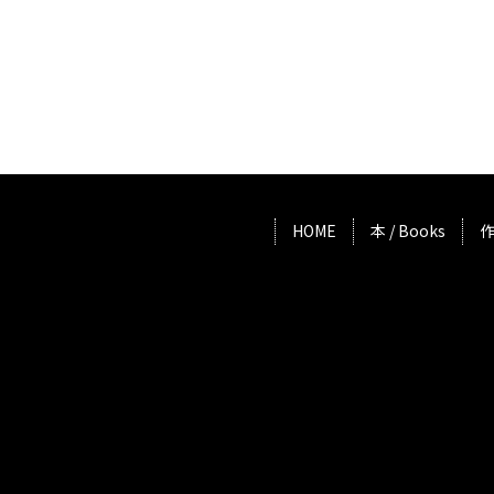
HOME
本 / Books
作