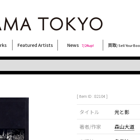
rks
Featured Artists
News
買取
7/24up!
/ Sell Your Bo
ィー
ート
ス
orks
稲嶺啓一(東風終)
村田言恵
丸岡和吾
Rico Casella
キム・ロートン
菅谷晋一
柴田亜美
内藤啓介
CHRIS
三島剛
森山大道
三島由紀夫
北島敬三
横尾忠則
佐伯俊男
林月光
大類信
春川ナミオ
須藤昌人
天野タケル
COOKIE
大西洋介
内藤ルネ
二本木里美
秋赤音
新着・おすすめ商品
フェア・イベント情報
お店からのお知らせ
買取ブログ
買取専用フォー
古書 / 古本の買
美術品の買取
出張買取につい
宅配買取につい
店頭買取につい
よくある質問
9/7up!
6/1up!
7/24up!
 ART LABEL
Keiichi Inamine(kochishun)
Kotoe Murata
Kazumichi Maruoka
(Babybrush)
Kim Laughton
Shinichi Sugaya
Ami Shibata
Keisuke Naito
CHRIS
Go Mishima
Daido Moriyama
Yukio Mishima
Keizo Kitajima
Tadanori Yokoo
Toshio Saeki
Gekko Hayashi
Makoto Ohrui
Namio Harukawa
Masato Sudo
TAKERU AMANO
野性爆弾くっきー！
Yosuke Onishi
Rune Naito
Satomi Nihongi
AKIAKANE
[ Item ID : 82104 ]
タイトル
光と影
著者/作家
森山大道