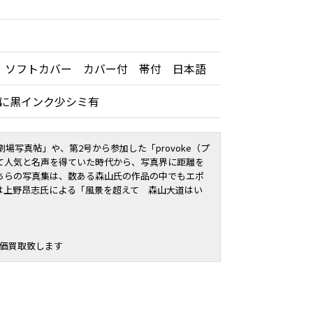
 ソフトカバー カバー付 帯付 日本語
側に黒インク少シミ有
劇場写真帖
」や、第2号から参加した「
provoke（プ
て人気と名声を得ていた時代から、写真界に距離を
ちらの写真集は、数ある森山氏の作品の中でもエポ
は上野昂志氏による「風景を超えて 森山大道はい
高価買取致します