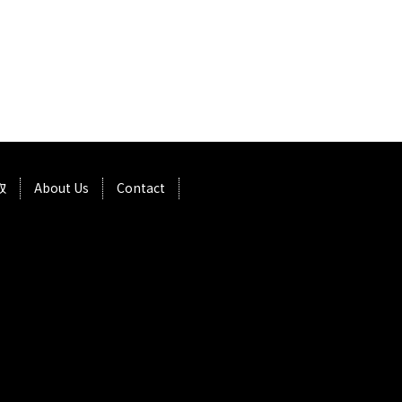
取
About Us
Contact