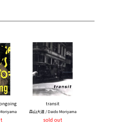
ngoing
transit
Moriyama
森山大道 / Daido Moriyama
t
sold out