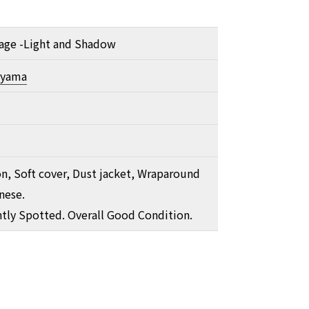
Kage -Light and Shadow
iyama
on, Soft cover, Dust jacket, Wraparound
nese.
htly Spotted. Overall Good Condition.