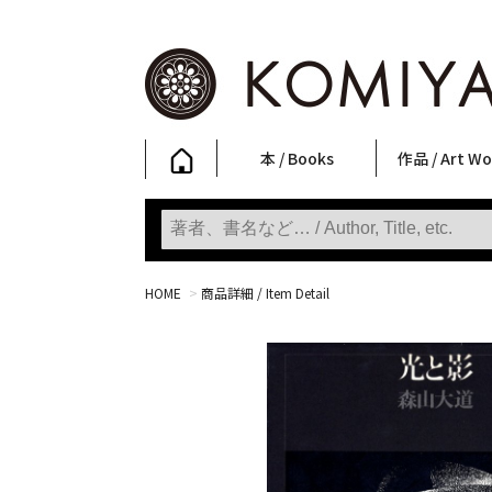
本 / Books
作品 / Art Wo
写真集
ファッション
アート / 美術
文学・人文
日本文化
新刊
SALE
フォトグラフ
ポスター
ストリートア
立体・その他
アートワーク
Primary Artw
版画
Photobooks
Fashion
Art
Literature & Humanities
Japanese Culture
New Books
SALE
Photography
Posters
Street Art
Sculptures / etc
Art Works
KOMIYAMA TOKYO
Prints
HOME
>
商品詳細 / Item Detail