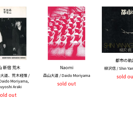
都市の軌
山 新宿 荒木
Naomi
柳沢信 / Shin Ya
大道、荒木経惟 /
森山大道 / Daido Moriyama
sold ou
 Daido Moriyama,
sold out
uyoshi Araki
sold out