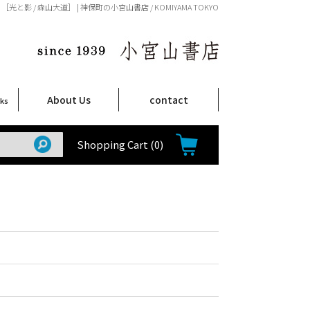
［光と影 / 森山大道］ | 神保町の小宮山書店 / KOMIYAMA TOKYO
About Us
contact
oks
店舗案内
ご注文について
特定商取引法に関する表示
プライバシーポリシー
ム
取
て
て
て
Shop Infomation
How to Order
Shopping Cart
(0)