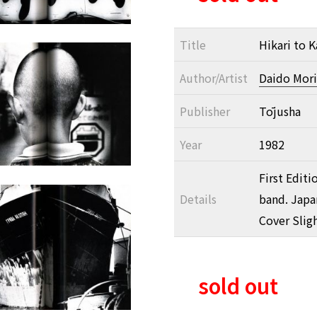
Title
Hikari to 
Author/Artist
Daido Mor
Publisher
Tōjusha
Year
1982
First Editi
Details
band. Japa
Cover Slig
sold out