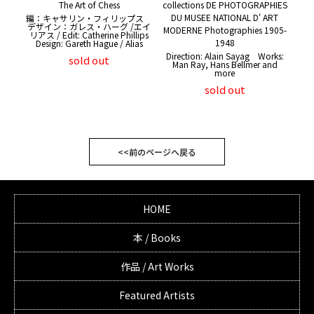
The Art of Chess
collections DE PHOTOGRAPHIES
DU MUSEE NATIONAL D' ART
編：キャサリン・フィリップス
デザイン：ガレス・ハーグ /エイ
MODERNE Photographies 1905-
リアス / Edit: Catherine Phillips
1948
Design: Gareth Hague / Alias
Direction: Alain Sayag Works:
sold out
Man Ray, Hans Bellmer and
more
sold out
<<前のページへ戻る
HOME
本 / Books
作品 / Art Works
Featured Artists