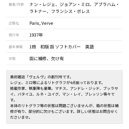
ナン・レジェ、ジョアン・ミロ、アブラハム・
著者/作家
ラトナー、フランシス・ボレス
Paris, Verve
出版社
1937年
発行年
1冊 初版 函 ソフトカバー 英語
基本情報
函に補修、欠け有
状態
美術雑誌「ヴェルヴ」の創刊号です。
レジェ、ミロ等によるリトグラフが4点揃っております。
掲載作家、執筆陣も豪華。マチス、アンドレ・ジッド、ブッラサ
イ、バタイユ、ルネ・ユイグ、マン・レイ、ブレッソン等々で
す。
本体のリトグラフ等の状態は問題ございませんが、箱の状態は補
修が有り、部分的に欠けもございます。詳しい状態はお問合せく
ださいませ。