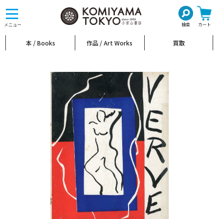
toggle
navigation
メニュー
検索
カート
本 / Books
作品 / Art Works
買取