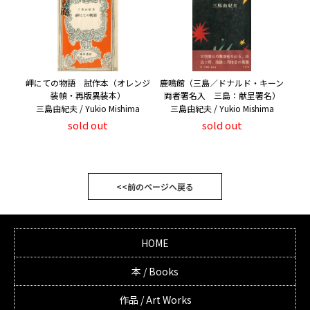
岬にての物語 試作本（オレンジ
鹿鳴館（三島／ドナルド・キーン
装幀・再版異装本）
両者署名入 三島：献呈署名）
三島由紀夫 / Yukio Mishima
三島由紀夫 / Yukio Mishima
sold out
sold out
<<前のページへ戻る
HOME
本 / Books
作品 / Art Works