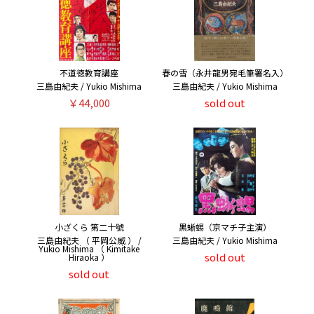
不道徳教育講座
春の雪（永井龍男宛毛筆署名入）
三島由紀夫 / Yukio Mishima
三島由紀夫 / Yukio Mishima
￥44,000
sold out
小ざくら 第二十號
黒蜥蜴（京マチ子主演）
三島由紀夫 （ 平岡公威 ） /
三島由紀夫 / Yukio Mishima
Yukio Mishima （ Kimitake
sold out
Hiraoka ）
sold out