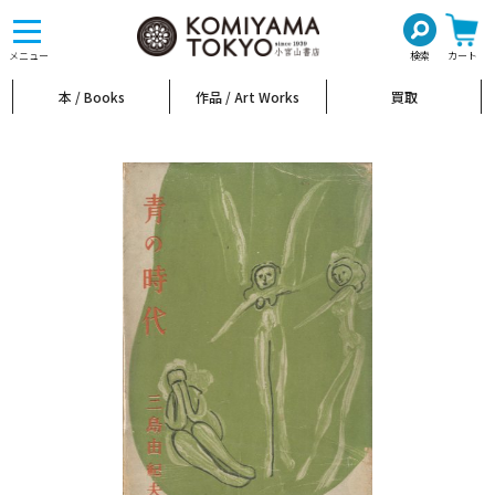
toggle
navigation
メニュー
検索
カート
本 / Books
作品 / Art Works
買取