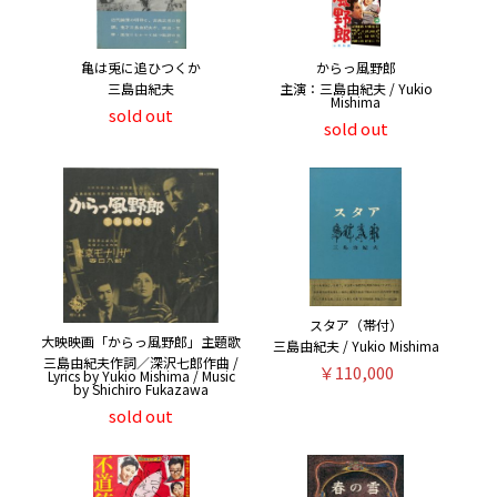
亀は兎に追ひつくか
からっ風野郎
三島由紀夫
主演：三島由紀夫 / Yukio
Mishima
sold out
sold out
スタア（帯付）
大映映画「からっ風野郎」主題歌
三島由紀夫 / Yukio Mishima
三島由紀夫作詞／深沢七郎作曲 /
￥110,000
Lyrics by Yukio Mishima / Music
by Shichiro Fukazawa
sold out