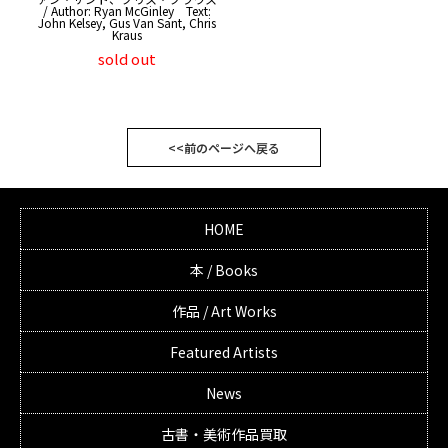
/ Author: Ryan McGinley Text:
John Kelsey, Gus Van Sant, Chris
Kraus
sold out
<<前のページへ戻る
HOME
本 / Books
作品 / Art Works
Featured Artists
News
古書・美術作品買取