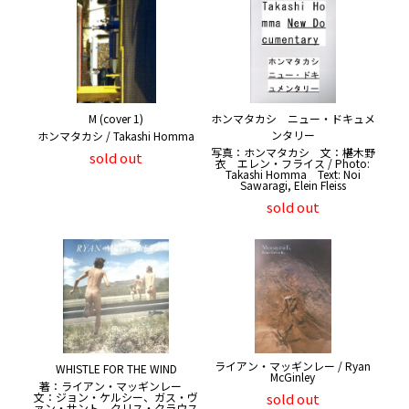
M (cover 1)
ホンマタカシ ニュー・ドキュメ
ンタリー
ホンマタカシ / Takashi Homma
写真：ホンマタカシ 文：椹木野
sold out
衣 エレン・フライス / Photo:
Takashi Homma Text: Noi
Sawaragi, Elein Fleiss
sold out
ライアン・マッギンレー / Ryan
WHISTLE FOR THE WIND
McGinley
著：ライアン・マッギンレー
文：ジョン・ケルシー、ガス・ヴ
sold out
ァン・サント、クリス・クラウス