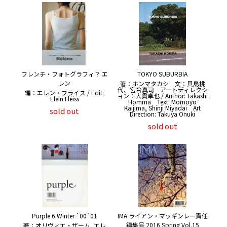
フレンチ・フォトグラフィ？ エ
TOKYO SUBURBIA
レン
著：ホンマタカシ 文：貝島桃
代、宮台真司 アートディレクシ
編：エレン・フライス / Edit:
ョン：大貫卓也 / Author: Takashi
Elein Fleiss
Homma Text: Momoyo
Kaijima, Shinji Miyadai Art
sold out
Direction: Takuya Onuki
sold out
Purple 6 Winter `00`01
IMA ライアン・マッギンレー責任
編集号 2016 Spring Vol.15
著：オリヴィエ・ザーム, エレ