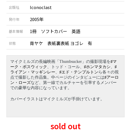
Iconoclast
出版社
2005年
発行年
1冊 ソフトカバー 英語
基本情報
背ヤケ 表紙裏表紙 ヨゴレ 有
状態
マイクミルズの長編映画「
Thumbsucker
」の撮影現場を
♯マ
ーク・ボスウィック
、トッド・コール、
♯ホンマタカシ
、
♯
ライアン・マッギンレー
、
♯エド・テンプルトン
ら各々の視
点で撮影した作品集。中ページのインタビューには
♯アーロ
ン・ローズ
など、第一線でカルチャーを引率するメンバー
での豪華な内容になっています。
カバーイラストはマイクミルズが手掛けています。
sold out