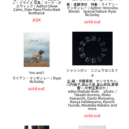
ン・フライス 写真：マーク・ボ
著：進藤博信 特集：ライアン・
スウィック / Author:Olivier
マッギンレー / Author: Hironobu
Zahm, Elein Fleiss Photo:Mark
Shindo Special feature: Ryan
Borthwick
McGinley
ASK
sold out
シャシンボン ニジュウヨンエイ
You and I
チ
ライアン・マッギンレー / Ryan
企,編：安藤夏樹 ホンマタカシ,
McGinley
川内倫子,森山大道,畠山直哉,都築
sold out
響一,中野正貴ほか /
editor:Natsuki Ando photo: /
Takashi Homma, Rinko
Kawauchi, Daido Moriyama,
Naoya Hatakeyama, Kyoichi
Tsuzuki, Masataka Nakano and
more.
sold out