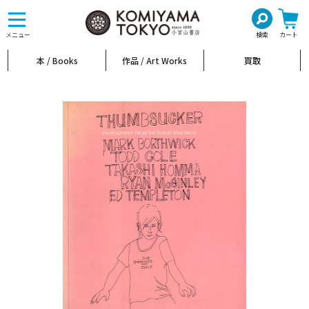
toggle
navigation
メニュー
検索
カート
本 / Books
作品 / Art Works
買取