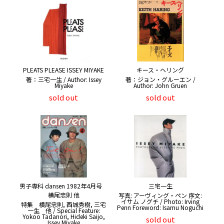
PLEATS PLEASE ISSEY MIYAKE
キース・ヘリング
著：三宅一生 / Author: Issey
著：ジョン・グルーエン /
Miyake
Author: John Gruen
sold out
sold out
男子専科 dansen 1982年4月号
三宅一生
横尾忠則 他
写真: アーヴィング・ペン 序文:
イサム ノグチ / Photo: Irving
特集 横尾忠則, 西城秀樹, 三宅
Penn Foreword: Isamu Noguchi
一生 他 / Special Feature:
Yokoo Tadanori, Hideki Saijo,
sold out
Issey Miyake