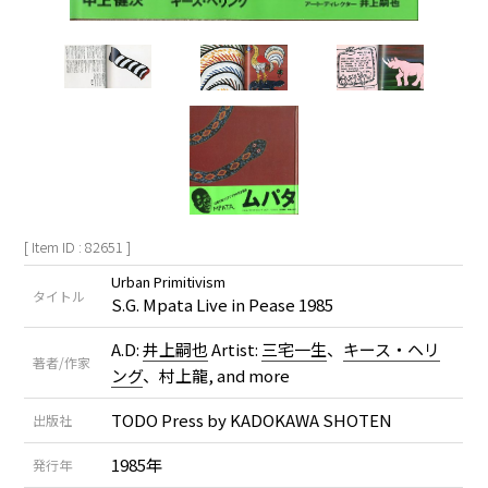
[ Item ID : 82651 ]
Urban Primitivism
タイトル
S.G. Mpata Live in Pease 1985
A.D:
井上嗣也
Artist:
三宅一生
、
キース・ヘリ
著者/作家
ング
、村上龍, and more
TODO Press by KADOKAWA SHOTEN
出版社
1985年
発行年