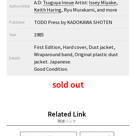
A.D:
Tsuguya Inoue
Artist:
Issey Miyake
,
Author/Artist
Keith Haring
, Ryu Murakami, and more
TODO Press by KADOKAWA SHOTEN
Publisher
1985
Year
First Edition, Hard cover, Dust jacket,
Wraparound band, Original plastic dust
Details
jacket. Japanese.
Good Condition.
sold out
Related Link
関連リンク