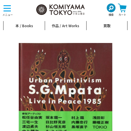
toggle
navigation
メニュー
検索
カート
本 / Books
作品 / Art Works
買取