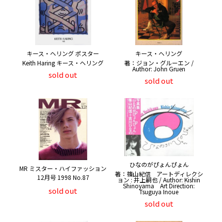
キース・ヘリング ポスター
キース・ヘリング
Keith Haring キース・ヘリング
著：ジョン・グルーエン /
Author: John Gruen
sold out
sold out
ひなのがぴょんぴょん
MR ミスター・ハイファッション
著：篠山紀信 アートディレクシ
12月号 1998 No.87
ョン : 井上嗣也 / Author: Kishin
Shinoyama Art Direction:
sold out
Tsuguya Inoue
sold out