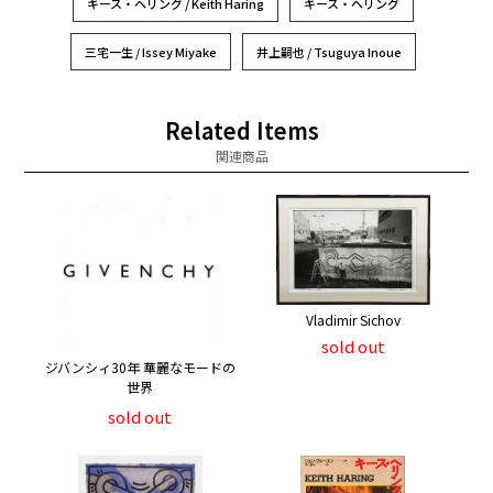
キース・ヘリング / Keith Haring
キース・ヘリング
三宅一生 / Issey Miyake
井上嗣也 / Tsuguya Inoue
Related Items
関連商品
Vladimir Sichov
sold out
ジバンシィ30年 華麗なモードの
世界
sold out