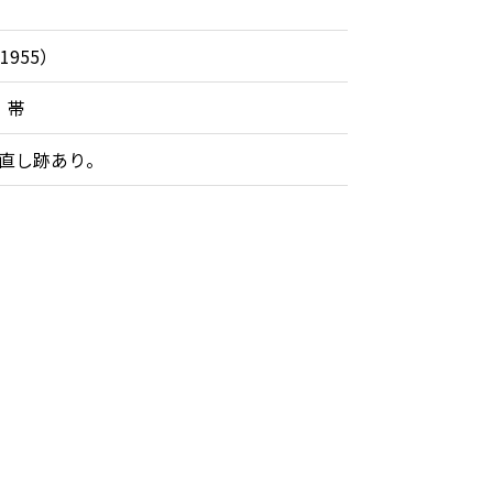
1955）
 帯
の直し跡あり。