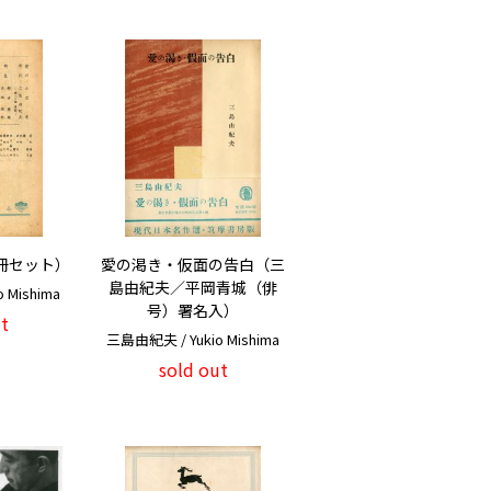
冊セット）
愛の渇き・仮面の告白（三
島由紀夫／平岡青城（俳
 Mishima
号）署名入）
t
三島由紀夫 / Yukio Mishima
sold out