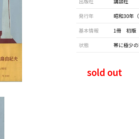
出版社
講談社
発行年
昭和30年（
基本情報
1冊 初版
状態
帯に極少
sold out