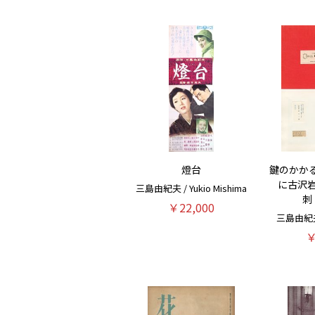
燈台
鍵のかか
に古沢
三島由紀夫 / Yukio Mishima
刺
￥22,000
三島由紀夫 /
￥