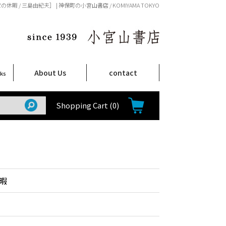
休暇 / 三島由紀夫］ | 神保町の小宮山書店 / KOMIYAMA TOKYO
About Us
contact
oks
店舗案内
ご注文について
特定商取引法に関する表示
プライバシーポリシー
ム
取
て
て
て
Shop Infomation
How to Order
Shopping Cart
(0)
暇