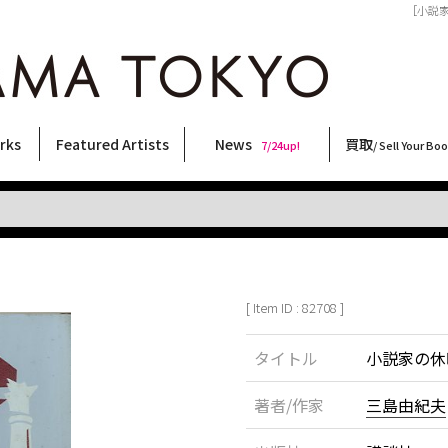
［小説家の
rks
Featured Artists
News
買取
7/24up!
/ Sell Your Bo
ィー
ート
ス
orks
稲嶺啓一(東風終)
村田言恵
丸岡和吾
Rico Casella
キム・ロートン
菅谷晋一
柴田亜美
内藤啓介
CHRIS
林月光
大西洋介
大類信
春川ナミオ
COOKIE
横尾忠則
秋赤音
森山大道
佐伯俊男
内藤ルネ
三島剛
三島由紀夫
須藤昌人
二本木里美
北島敬三
天野タケル
新着・おすすめ商品
フェア・イベント情報
お店からのお知らせ
買取ブログ
買取専用フォー
古書 / 古本の買
美術品の買取
出張買取につい
宅配買取につい
店頭買取につい
よくある質問
9/7up!
6/1up!
7/24up!
 ART LABEL
Keiichi Inamine(kochishun)
Kotoe Murata
Kazumichi Maruoka
(Babybrush)
Kim Laughton
Shinichi Sugaya
Ami Shibata
Keisuke Naito
CHRIS
Gekko Hayashi
Yosuke Onishi
Makoto Ohrui
Namio Harukawa
野性爆弾くっきー！
Tadanori Yokoo
AKIAKANE
Daido Moriyama
Toshio Saeki
Rune Naito
Go Mishima
Yukio Mishima
Masato Sudo
Satomi Nihongi
Keizo Kitajima
TAKERU AMANO
[ Item ID : 82708 ]
タイトル
小説家の休
著者/作家
三島由紀夫