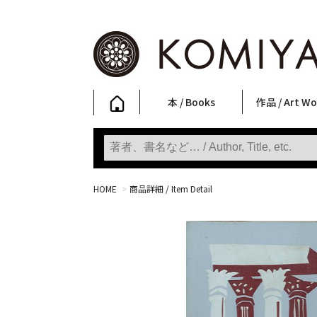
本 / Books
作品 / Art Wo
写真集
ファッション
アート / 美術
文学・人文
日本文化
新刊
SALE
フォトグラフ
ポスター
ストリートア
立体・その他
アートワーク
Primary Artw
版画
Photobooks
Fashion
Art
Literature & Humanities
Japanese Culture
New Books
SALE
Photography
Posters
Street Art
Sculptures / etc
Art Works
KOMIYAMA TOKYO
Prints
HOME
>
商品詳細 / Item Detail