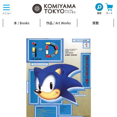
toggle
navigation
メニュー
検索
カート
本 / Books
作品 / Art Works
買取