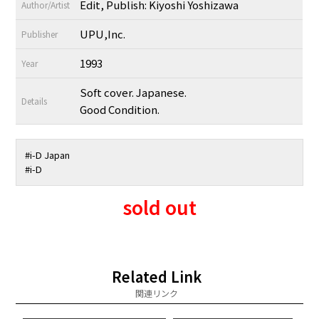
Edit, Publish: Kiyoshi Yoshizawa
Author/Artist
UPU,Inc.
Publisher
1993
Year
Soft cover. Japanese.
Details
Good Condition.
#i-D Japan
#i-D
sold out
Related Link
関連リンク