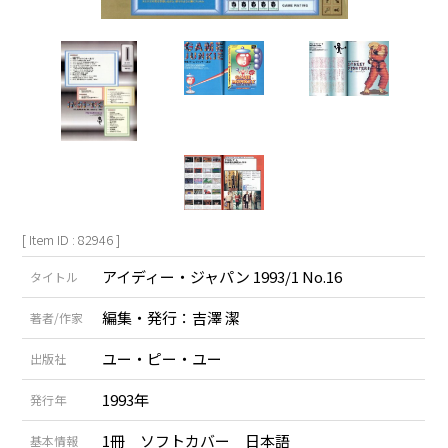
[ Item ID : 82946 ]
アイディー・ジャパン 1993/1 No.16
タイトル
編集・発行：吉澤 潔
著者/作家
ユー・ピー・ユー
出版社
1993年
発行年
1冊 ソフトカバー 日本語
基本情報