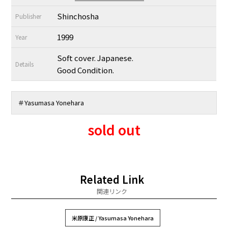
Shinchosha
Publisher
1999
Year
Soft cover. Japanese.
Details
Good Condition.
＃
Yasumasa Yonehara
sold out
Related Link
関連リンク
米原康正 / Yasumasa Yonehara