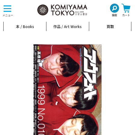
toggle
navigation
メニュー
検索
カート
本 / Books
作品 / Art Works
買取