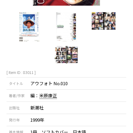
[ Item ID : 83011 ]
アウフォト No.010
タイトル
編：
米原康正
著者/作家
新潮社
出版社
1999年
発行年
1冊 ソフトカバー 日本語
基本情報