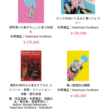
ピンクのぬいぐるみと青いジェラ
シー
米原康正 / Yasumasa Yonehara
突然沸いた恥ずかしいと思う気持
ち
￥330,000
米原康正 / Yasumasa Yonehara
￥275,000
東京80年代から考るサブカル ス
青い感覚的な瞬間
トリート・音楽・ファッション・
米原康正 / Yasumasa Yonehara
宗教・現代思想
￥165,000
著：仲正昌樹・米原康正・信國太
志・根本敬・菩提寺伸人 /
Author: Masaki Nakamasa・
Yasumasa Yonehara・Nobukuni