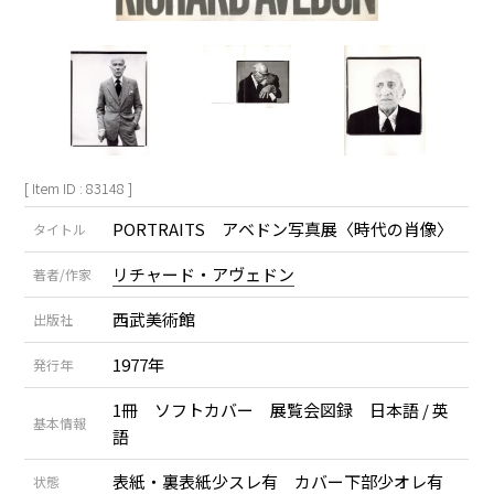
[ Item ID : 83148 ]
PORTRAITS アベドン写真展〈時代の肖像〉
タイトル
リチャード・アヴェドン
著者/作家
西武美術館
出版社
1977年
発行年
1冊 ソフトカバー 展覧会図録 日本語 / 英
基本情報
語
表紙・裏表紙少スレ有 カバー下部少オレ有
状態