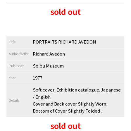
sold out
PORTRAITS RICHARD AVEDON
Title
Richard Avedon
Author/Artist
Seibu Museum
Publisher
1977
Year
Soft cover, Exhibition catalogue. Japanese
/ English.
Details
Cover and Back cover Slightly Worn,
Bottom of Cover Slightly Folded .
sold out