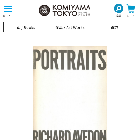
toggle
navigation
メニュー
検索
カート
本 / Books
作品 / Art Works
買取