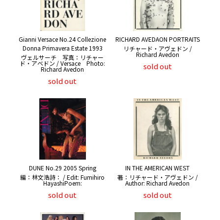
Gianni Versace No.24 Collezione
RICHARD AVEDAON PORTRAITS
Donna Primavera Estate 1993
リチャード・アヴェドン /
Richard Avedon
ヴェルサーチ 写真：リチャー
ド・アベドン / Versace Photo:
sold out
Richard Avedon
sold out
DUNE No.29 2005 Spring
IN THE AMERICAN WEST
編：林文浩詩： / Edit: Fumihiro
著：リチャード・アヴェドン /
HayashiPoem:
Author: Richard Avedon
sold out
sold out