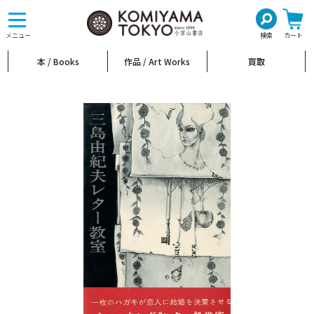
toggle
navigation
メニュー
検索
カート
本 / Books
作品 / Art Works
買取