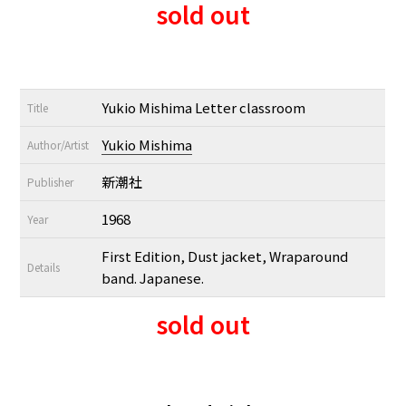
sold out
Yukio Mishima Letter classroom
Title
Yukio Mishima
Author/Artist
新潮社
Publisher
1968
Year
First Edition, Dust jacket, Wraparound
Details
band. Japanese.
sold out