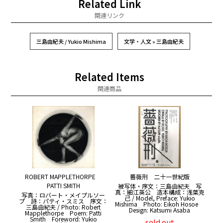
Related Link
関連リンク
三島由紀夫 / Yukio Mishima
文学・人文 » 三島由紀夫
Related Items
関連商品
ROBERT MAPPLETHORPE
薔薇刑 二十一世紀版
PATTI SMITH
被写体・序文：三島由紀夫 写
真：細江英公 造本構成：浅葉克
写真：ロバート・メイプルソー
己 / Model, Preface: Yukio
プ 詩：パティ・スミス 序文：
Mishima Photo: Eikoh Hosoe
三島由紀夫 / Photo: Robert
Design: Katsumi Asaba
Mapplethorpe Poem: Patti
Smith Foreword: Yukio
sold out