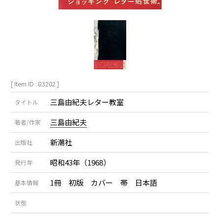
[ Item ID : 83202 ]
三島由紀夫レター教室
タイトル
三島由紀夫
著者/作家
新潮社
出版社
昭和43年（1968）
発行年
1冊 初版 カバー 帯 日本語
基本情報
状態