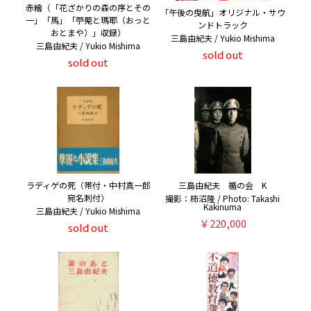
赤繪（「花ざかりの森の序とその
「午後の曳航」オリジナル・サウ
一」「馬」「苧莵と瑪耶（おっと
ンドトラック
おとまや）」収録）
三島由紀夫 / Yukio Mishima
三島由紀夫 / Yukio Mishima
sold out
sold out
ラディゲの死（帯付・中村真一郎
三島由紀夫 楯の会 K
宛名刺付）
撮影：柿沼隆 / Photo: Takashi
Kakinuma
三島由紀夫 / Yukio Mishima
￥220,000
sold out