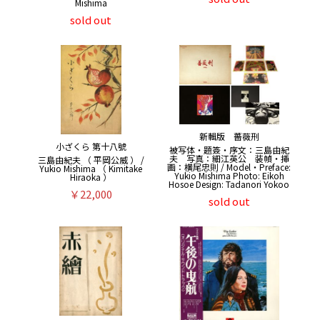
Mishima
sold out
新輯版 薔薇刑
小ざくら 第十八號
被写体・題簽・序文：三島由紀
夫 写真：細江英公 装幀・挿
三島由紀夫 （ 平岡公威 ） /
画：横尾忠則 / Model・Preface:
Yukio Mishima （ Kimitake
Yukio Mishima Photo: Eikoh
Hiraoka ）
Hosoe Design: Tadanori Yokoo
￥22,000
sold out