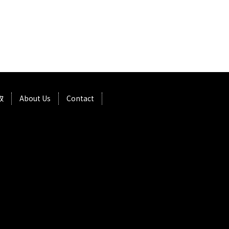
取
About Us
Contact