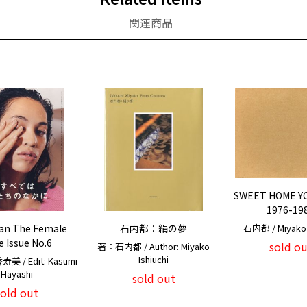
関連商品
SWEET HOME Y
1976-19
石内都 / Miyako I
pan The Female
石内都：絹の夢
 Issue No.6
sold ou
著：石内都 / Author: Miyako
Ishiuchi
 / Edit: Kasumi
Hayashi
sold out
sold out