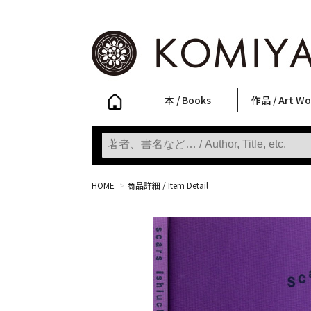
本 / Books
作品 / Art Wo
写真集
ファッション
アート / 美術
文学・人文
日本文化
新刊
SALE
フォトグラフ
ポスター
ストリートア
立体・その他
アートワーク
Primary Artw
版画
Photobooks
Fashion
Art
Literature & Humanities
Japanese Culture
New Books
SALE
Photography
Posters
Street Art
Sculptures / etc
Art Works
KOMIYAMA TOKYO
Prints
HOME
>
商品詳細 / Item Detail