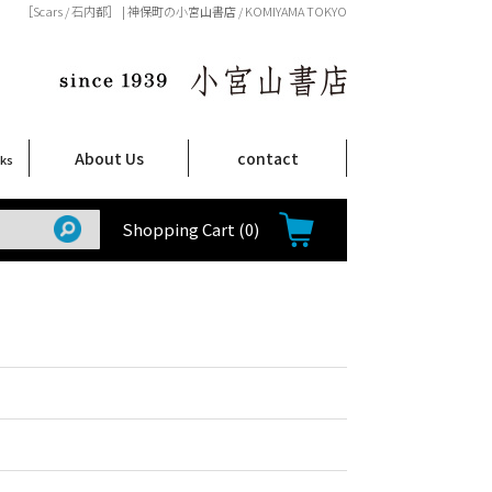
［Scars / 石内都］ | 神保町の小宮山書店 / KOMIYAMA TOKYO
About Us
contact
oks
店舗案内
ご注文について
特定商取引法に関する表示
プライバシーポリシー
ム
取
て
て
て
Shop Infomation
How to Order
Shopping Cart
(0)