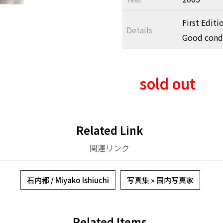
First Editi
Details
Good condi
sold out
Related Link
関連リンク
石内都 / Miyako Ishiuchi
写真集 » 国内写真家
Related Items