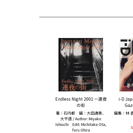
Endless Night 2001 ー連夜
i-D Ja
の街
Gaze
著：石内都 編：大田通貴、
編集：林 香寿美
大平透 / Author: Miyako
Ishiuchi Edit: Michitaka Ota,
Toru Ohira