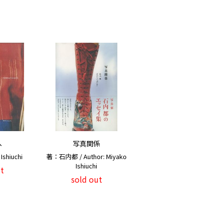
へ
写真関係
shiuchi
著：石内都 / Author: Miyako
Ishiuchi
t
sold out