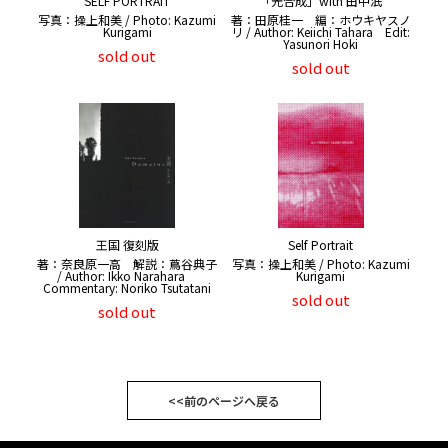
SELF PORTRAIT
「光合成」with 田中泯
写真：操上和美 / Photo: Kazumi
著：田原桂一 編：ホウキヤスノ
Kurigami
リ / Author: Keiichi Tahara Edit:
Yasunori Hoki
sold out
sold out
王国 復刻版
Self Portrait
著：奈良原一高 解説：蔦谷典子
写真：操上和美 / Photo: Kazumi
/ Author: Ikko Narahara
Kurigami
Commentary: Noriko Tsutatani
sold out
sold out
<<前のページへ戻る