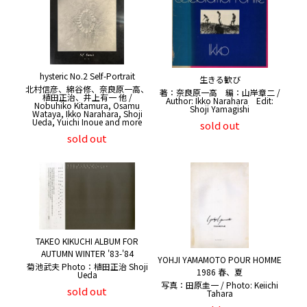
hysteric No.2 Self-Portrait
生きる歓び
北村信彦、綿谷修、奈良原一高、
著：奈良原一高 編：山岸章二 /
植田正治、井上有一 他 /
Author: Ikko Narahara Edit:
Nobuhiko Kitamura, Osamu
Shoji Yamagishi
Wataya, Ikko Narahara, Shoji
Ueda, Yuichi Inoue and more
sold out
sold out
TAKEO KIKUCHI ALBUM FOR
AUTUMN WINTER '83-'84
YOHJI YAMAMOTO POUR HOMME
菊池武夫 Photo：植田正治 Shoji
1986 春、夏
Ueda
写真：田原圭一 / Photo: Keiichi
sold out
Tahara