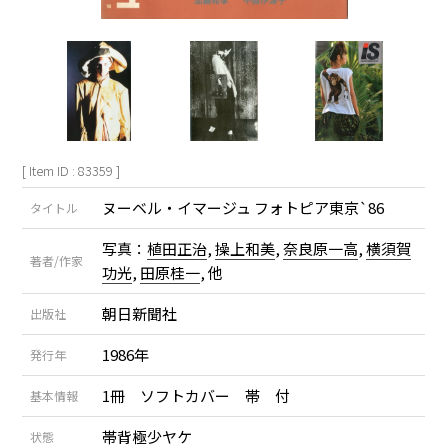
[ Item ID : 83359 ]
ヌーベル・イマージュ フォトピア東京`86
タイトル
写真：
植田正治
,
操上和美
,
奈良原一高
,
横須賀
著者/作家
功光
,
田原桂一
, 他
朝日新聞社
出版社
1986年
発行年
1冊 ソフトカバー 帯 付
基本情報
帯背極少ヤケ
状態