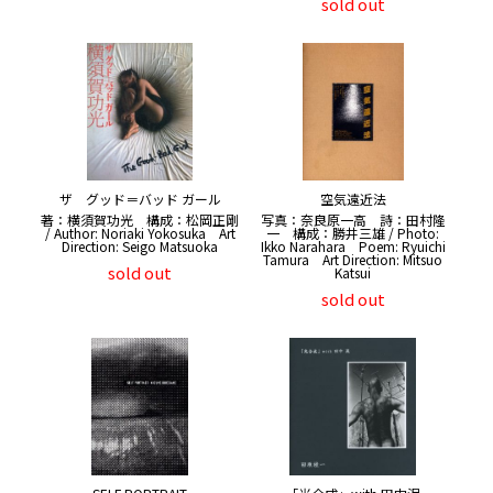
sold out
ザ グッド＝バッド ガール
空気遠近法
著：横須賀功光 構成：松岡正剛
写真：奈良原一高 詩：田村隆
/ Author: Noriaki Yokosuka Art
一 構成：勝井三雄 / Photo:
Direction: Seigo Matsuoka
Ikko Narahara Poem: Ryuichi
Tamura Art Direction: Mitsuo
sold out
Katsui
sold out