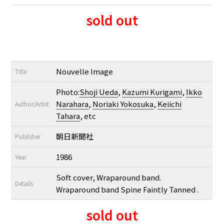
sold out
Nouvelle Image
Title
Photo:
Shoji Ueda
,
Kazumi Kurigami
,
Ikko
Narahara
,
Noriaki Yokosuka
,
Keiichi
Author/Artist
Tahara
, etc
朝日新聞社
Publisher
1986
Year
Soft cover, Wraparound band.
Details
Wraparound band Spine Faintly Tanned .
sold out