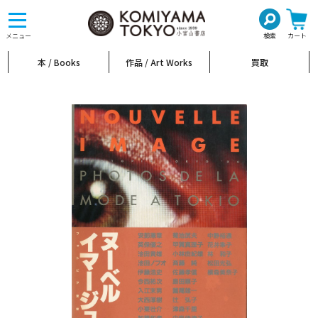
toggle
navigation
メニュー
検索
カート
本 / Books
作品 / Art Works
買取