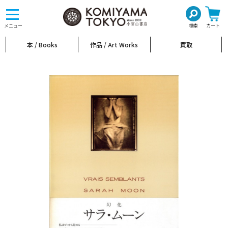
toggle
navigation
メニュー
検索
カート
本 / Books
作品 / Art Works
買取