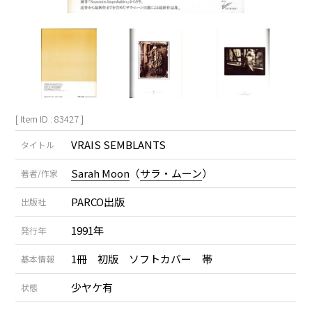
[ Item ID : 83427 ]
VRAIS SEMBLANTS
タイトル
Sarah Moon
（
サラ・ムーン
）
著者/作家
PARCO出版
出版社
1991年
発行年
1冊 初版 ソフトカバー 帯
基本情報
少ヤケ有
状態