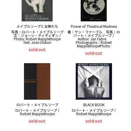
メイプルソープと女神たち
Power of Theatrical Madness
写真：ロバート・メイプルソープ
著：ヤン・ファーブル 写真：ロ
文：ジョーン・ディディオン /
バート・メイプルソープ /
Photo: Robert Mapplethorpe
Author: Jan Fabre
Text: Joan Didion
Photographs：Robert
MapplethorpePhoto:
sold out
sold out
ロバート・メイプルソープ
BLACK BOOK
ロバート・メイプルソープ /
ロバート・メイプルソープ /
Robert Mapplethorpe
Robert Mapplethorpe
sold out
sold out