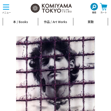
toggle
navigation
メニュー
検索
カート
本 / Books
作品 / Art Works
買取