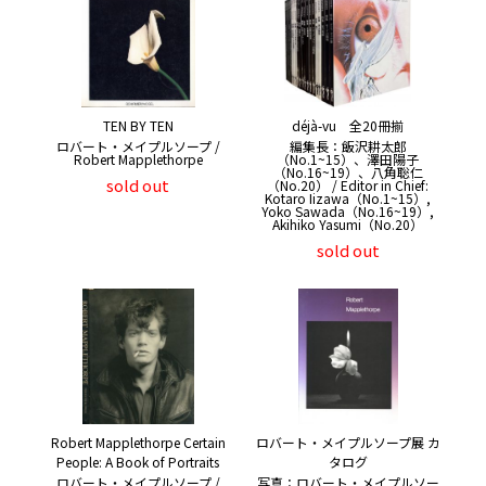
TEN BY TEN
déjà-vu 全20冊揃
ロバート・メイプルソープ /
編集長：飯沢耕太郎
Robert Mapplethorpe
（No.1~15）、澤田陽子
（No.16~19）、八角聡仁
sold out
（No.20） / Editor in Chief:
Kotaro Iizawa（No.1~15）,
Yoko Sawada（No.16~19）,
Akihiko Yasumi（No.20）
sold out
Robert Mapplethorpe Certain
ロバート・メイプルソープ展 カ
People: A Book of Portraits
タログ
ロバート・メイプルソープ /
写真：ロバート・メイプルソー