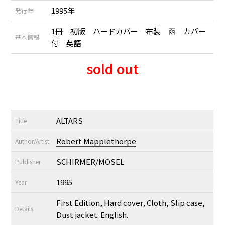
1995年
発行年
1冊 初版 ハードカバー 布装 函 カバー
基本情報
付 英語
sold out
ALTARS
Title
Robert Mapplethorpe
Author/Artist
SCHIRMER/MOSEL
Publisher
1995
Year
First Edition, Hard cover, Cloth, Slip case,
Details
Dust jacket. English.