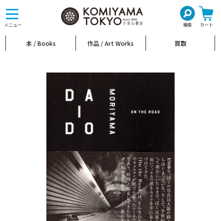
toggle
navigation
メニュー
検索
カート
本 / Books
作品 / Art Works
買取