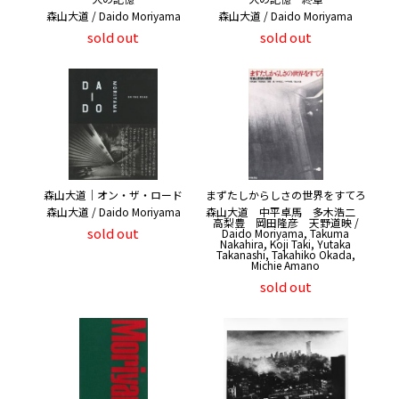
森山大道 / Daido Moriyama
森山大道 / Daido Moriyama
sold out
sold out
森山大道｜オン・ザ・ロード
まずたしからしさの世界をすてろ
森山大道 / Daido Moriyama
森山大道 中平卓馬 多木浩二
高梨豊 岡田隆彦 天野道映 /
sold out
Daido Moriyama, Takuma
Nakahira, Koji Taki, Yutaka
Takanashi, Takahiko Okada,
Michie Amano
sold out