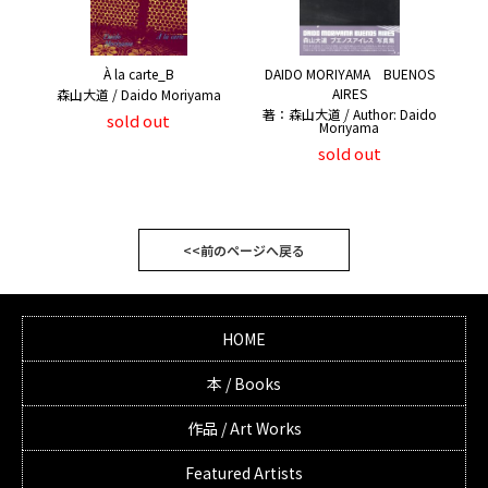
À la carte_B
DAIDO MORIYAMA BUENOS
AIRES
森山大道 / Daido Moriyama
著：森山大道 / Author: Daido
sold out
Moriyama
sold out
<<前のページへ戻る
HOME
本 / Books
作品 / Art Works
Featured Artists