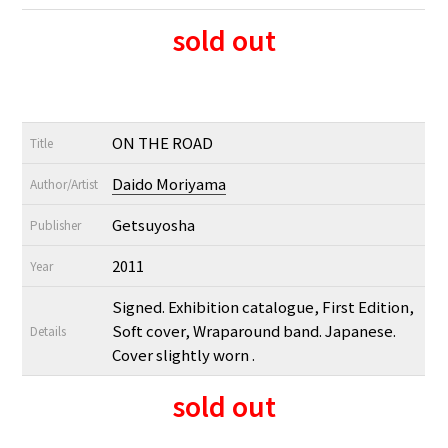
sold out
ON THE ROAD
Title
Daido Moriyama
Author/Artist
Getsuyosha
Publisher
2011
Year
Signed. Exhibition catalogue, First Edition,
Soft cover, Wraparound band. Japanese.
Details
Cover slightly worn .
sold out