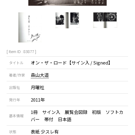
[ Item ID : 83877 ]
オン・ザ・ロード【サイン入 / Signed】
タイトル
森山大道
著者/作家
月曜社
出版社
2011年
発行年
1冊 サイン入 展覧会図録 初版 ソフトカ
基本情報
バー 帯付 日本語
表紙 少スレ有
状態