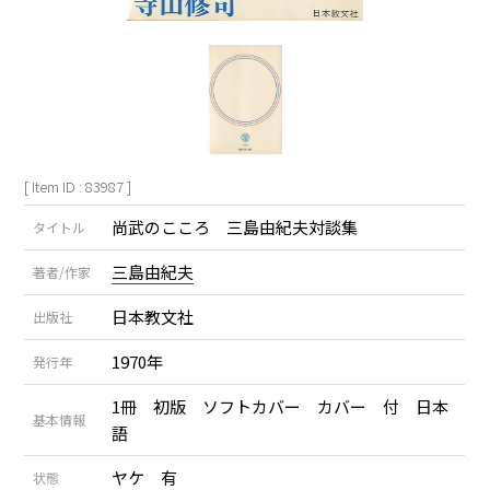
[ Item ID : 83987 ]
尚武のこころ 三島由紀夫対談集
タイトル
三島由紀夫
著者/作家
日本教文社
出版社
1970年
発行年
1冊 初版 ソフトカバー カバー 付 日本
基本情報
語
ヤケ 有
状態