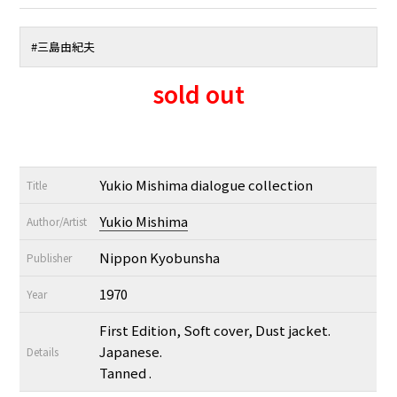
#
三島由紀夫
sold out
Yukio Mishima dialogue collection
Title
Yukio Mishima
Author/Artist
Nippon Kyobunsha
Publisher
1970
Year
First Edition, Soft cover, Dust jacket.
Japanese.
Details
Tanned .