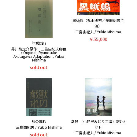
黒蜥蜴（丸山明宏／美輪明宏主
演）
三島由紀夫 / Yukio Mishima
￥55,000
「地獄変」
芥川龍之介原作 三島由紀夫脚色
/ Original; Ryunosuke
Akutagawa Adaptation; Yukio
Mishima
sold out
獣の戯れ
潮騒 （小野里みどり主演）3枚セ
ット
三島由紀夫 / Yukio Mishima
三島由紀夫 / Yukio Mishima
sold out