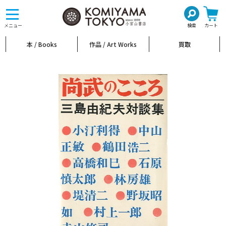
toggle
navigation
メニュー
検索
カート
本 / Books
作品 / Art Works
買取