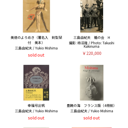
美徳のよろめき（署名入 剣型栞
三島由紀夫 楯の会 H
付 美本）
撮影: 柿沼隆 / Photo: Takashi
Kakinuma
三島由紀夫 / Yukio Mishima
￥220,000
sold out
幸福号出帆
豊饒の海 フランス版（4冊揃）
三島由紀夫 / Yukio Mishima
三島由紀夫 / Yukio Mishima
sold out
sold out