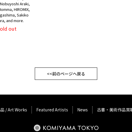
 Nobuyoshi Araki,
 Homma, HIROMIX,
agashima, Sakiko
ra, and more.
sold out
<<前のページへ戻る
品 / Art Works
Featured Artists
News
古書・美術作品買