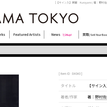
［【サイン入】黒闇 Kuroyami / 著：野村佐
rks
Featured Artists
News
買取
7/24up!
/ Sell Your Bo
ィー
ート
ス
orks
稲嶺啓一(東風終)
村田言恵
丸岡和吾
Rico Casella
キム・ロートン
菅谷晋一
柴田亜美
内藤啓介
CHRIS
内藤ルネ
秋赤音
林月光
大西洋介
須藤昌人
佐伯俊男
春川ナミオ
天野タケル
横尾忠則
大類信
北島敬三
森山大道
三島剛
二本木里美
COOKIE
三島由紀夫
新着・おすすめ商品
フェア・イベント情報
お店からのお知らせ
買取ブログ
買取専用フォー
古書 / 古本の買
美術品の買取
出張買取につい
宅配買取につい
店頭買取につい
よくある質問
9/7up!
6/1up!
7/24up!
 ART LABEL
Keiichi Inamine(kochishun)
Kotoe Murata
Kazumichi Maruoka
(Babybrush)
Kim Laughton
Shinichi Sugaya
Ami Shibata
Keisuke Naito
CHRIS
Rune Naito
AKIAKANE
Gekko Hayashi
Yosuke Onishi
Masato Sudo
Toshio Saeki
Namio Harukawa
TAKERU AMANO
Tadanori Yokoo
Makoto Ohrui
Keizo Kitajima
Daido Moriyama
Go Mishima
Satomi Nihongi
野性爆弾くっきー！
Yukio Mishima
[ Item ID : 84040 ]
タイトル
【サイン入】
著者/作家
著：
野村佐