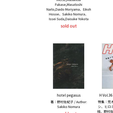
Fukase,Masatoshi
Naito,Daido Moriyama、Eikoh
Hosoe、Sakiko Nomura、
Issei Suda,Daisuke Yokota
sold out
hotel pegasus
H Vol.3
著：野村佐紀子 / Author:
特集：荒
Sakiko Nomura
シ、ヒロ
枝、野村佐紀子