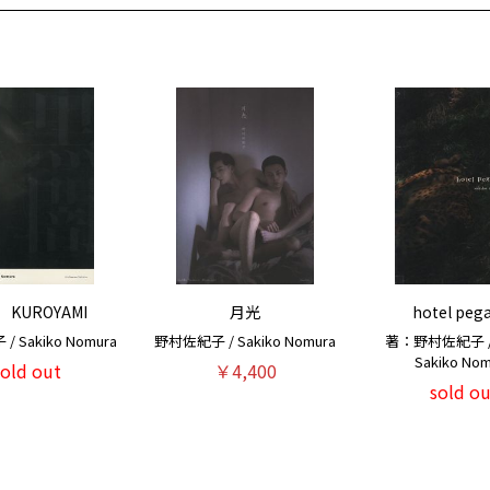
KUROYAMI
月光
hotel peg
 Sakiko Nomura
野村佐紀子 / Sakiko Nomura
著：野村佐紀子 / A
Sakiko No
sold out
￥4,400
sold ou