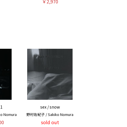
￥2,970
1
sex / snow
o Nomura
野村佐紀子 / Sakiko Nomura
00
sold out