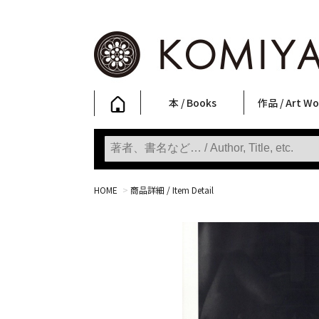
本 / Books
作品 / Art Wo
写真集
ファッション
アート / 美術
文学・人文
日本文化
新刊
SALE
フォトグラフ
ポスター
ストリートア
立体・その他
アートワーク
Primary Artw
版画
Photobooks
Fashion
Art
Literature & Humanities
Japanese Culture
New Books
SALE
Photography
Posters
Street Art
Sculptures / etc
Art Works
KOMIYAMA TOKYO
Prints
HOME
>
商品詳細 / Item Detail