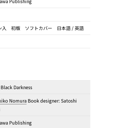
awa Publishing
ン入 初版 ソフトカバー 日本語 / 英語
lack Darkness
kiko Nomura
Book designer: Satoshi
i
awa Publishing