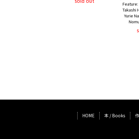
sold out
Feature:
Takashi
Yurie N
Nomu
HOME
本 / Books
作