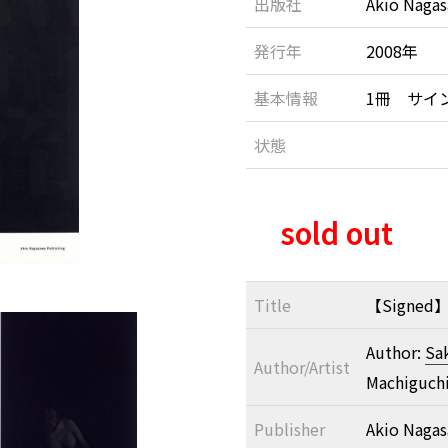
出版社
Akio Nagas
発行年
2008年
基本情報
1冊 サイ
状態
sold out
Title
【Signed】B
Author:
Sa
Author/Artist
Machiguch
Publisher
Akio Nagas