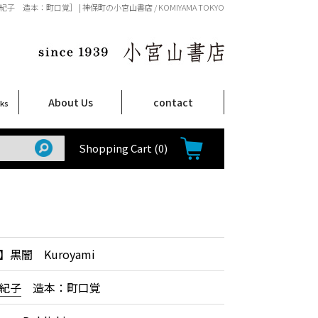
紀子 造本：町口覚］ | 神保町の小宮山書店 / KOMIYAMA TOKYO
About Us
contact
oks
店舗案内
ご注文について
特定商取引法に関する表示
プライバシーポリシー
ム
取
て
て
て
Shop Infomation
How to Order
Shopping Cart
(0)
黒闇 Kuroyami
紀子
造本：町口覚