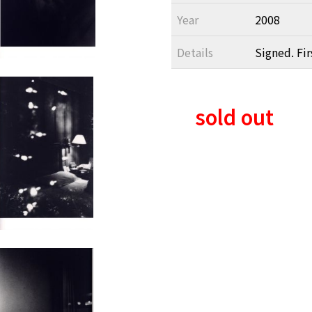
Year
2008
Details
Signed. Fir
sold out