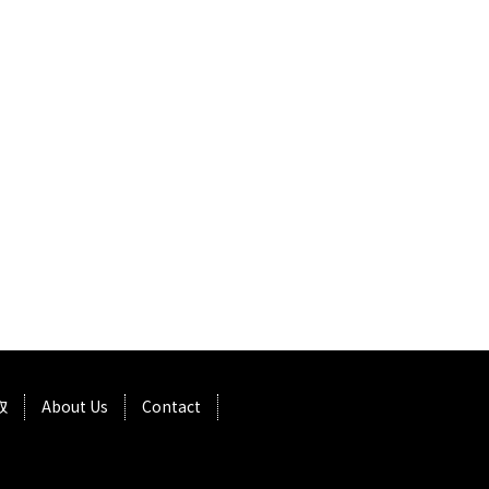
取
About Us
Contact