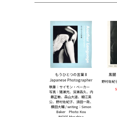
もうひとつの言葉 8
黒闇 
Japanese Photographer
野村佐紀子 /
執筆：サイモン・ベーカー
写真：猪瀬光、深瀬昌久、内
藤正敏、森山大道、細江英
公、野村佐紀子、須田一政、
横田大輔 / writing：Simon
Baker Photo: Kou
INOSE,Masahisa