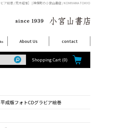
巻 / 荒木経惟］ | 神保町の小宮山書店 / KOMIYAMA TOKYO
About Us
contact
oks
店舗案内
ご注文について
特定商取引法に関する表示
プライバシーポリシー
ム
取
て
て
て
Shop Infomation
How to Order
Shopping Cart
(0)
 平成版フォトCDグラビア絵巻