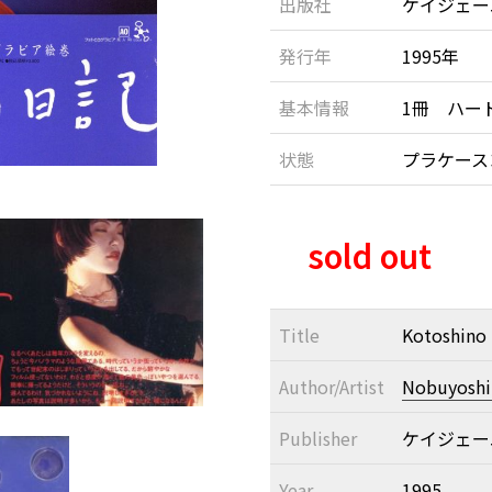
出版社
ケイジェー
発行年
1995年
基本情報
1冊 ハー
状態
プラケー
sold out
Title
Kotoshino 
Author/Artist
Nobuyoshi 
Publisher
ケイジェー
Year
1995