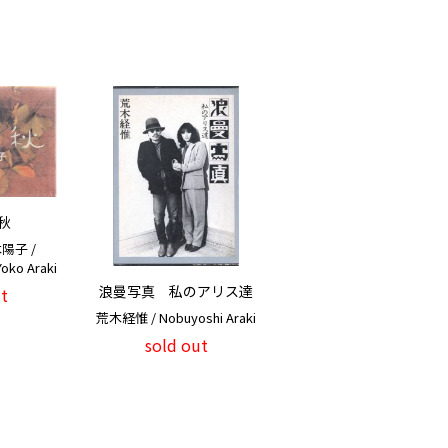
秋
陽子 /
Yoko Araki
浪曼写真 私のアリス達
t
荒木経惟 / Nobuyoshi Araki
sold out