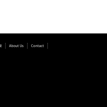
取
About Us
Contact