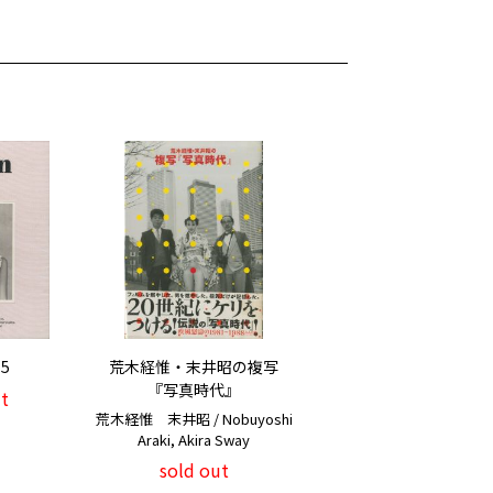
5
荒木経惟・末井昭の複写
『写真時代』
t
荒木経惟 末井昭 / Nobuyoshi
Araki, Akira Sway
sold out