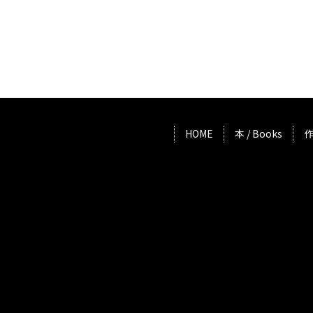
HOME
本 / Books
作