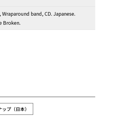
, Wraparound band, CD. Japanese.
se Broken.
スナップ（日本）