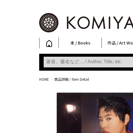
本 / Books
作品 / Art Wo
写真集
ファッション
アート / 美術
文学・人文
日本文化
新刊
SALE
フォトグラフ
ポスター
ストリートア
立体・その他
アートワーク
Primary Artw
版画
Photobooks
Fashion
Art
Literature & Humanities
Japanese Culture
New Books
SALE
Photography
Posters
Street Art
Sculptures / etc
Art Works
KOMIYAMA TOKYO
Prints
HOME
>
商品詳細 / Item Detail