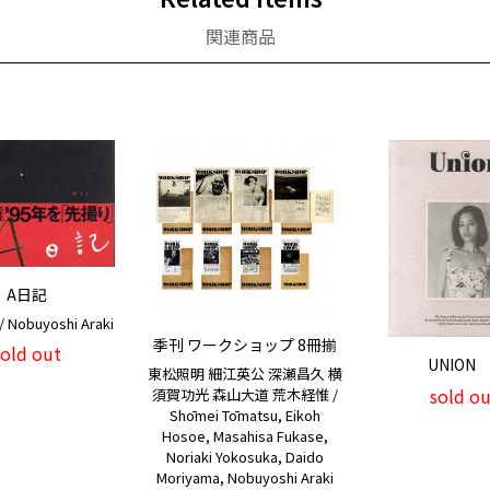
関連商品
A日記
Nobuyoshi Araki
季刊 ワークショップ 8冊揃
sold out
UNION 
東松照明 細江英公 深瀬昌久 横
sold ou
須賀功光 森山大道 荒木経惟 /
Shōmei Tōmatsu, Eikoh
Hosoe, Masahisa Fukase,
Noriaki Yokosuka, Daido
Moriyama, Nobuyoshi Araki