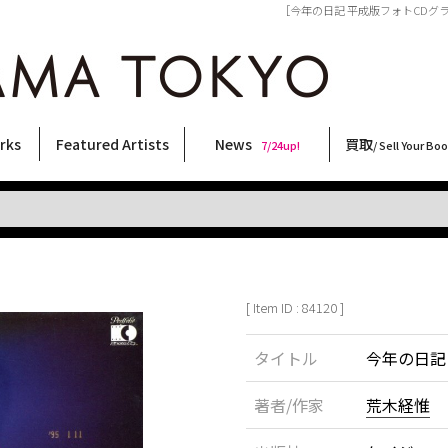
［今年の日記 平成版フォトCDグラビア絵
rks
Featured Artists
News
買取
7/24up!
/ Sell Your Bo
ィー
ート
ス
orks
稲嶺啓一(東風終)
村田言恵
丸岡和吾
Rico Casella
キム・ロートン
菅谷晋一
柴田亜美
内藤啓介
CHRIS
林月光
大類信
秋赤音
COOKIE
三島由紀夫
内藤ルネ
横尾忠則
春川ナミオ
三島剛
大西洋介
須藤昌人
佐伯俊男
二本木里美
森山大道
天野タケル
北島敬三
新着・おすすめ商品
フェア・イベント情報
お店からのお知らせ
買取ブログ
買取専用フォー
古書 / 古本の買
美術品の買取
出張買取につい
宅配買取につい
店頭買取につい
よくある質問
9/7up!
6/1up!
7/24up!
 ART LABEL
Keiichi Inamine(kochishun)
Kotoe Murata
Kazumichi Maruoka
(Babybrush)
Kim Laughton
Shinichi Sugaya
Ami Shibata
Keisuke Naito
CHRIS
Gekko Hayashi
Makoto Ohrui
AKIAKANE
野性爆弾くっきー！
Yukio Mishima
Rune Naito
Tadanori Yokoo
Namio Harukawa
Go Mishima
Yosuke Onishi
Masato Sudo
Toshio Saeki
Satomi Nihongi
Daido Moriyama
TAKERU AMANO
Keizo Kitajima
[ Item ID : 84120 ]
タイトル
今年の日記
著者/作家
荒木経惟