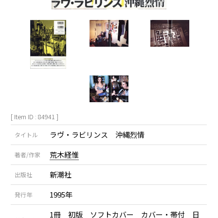
[ Item ID : 84941 ]
ラヴ・ラビリンス 沖縄烈情
タイトル
荒木経惟
著者/作家
新潮社
出版社
1995年
発行年
1冊 初版 ソフトカバー カバー・帯付 日