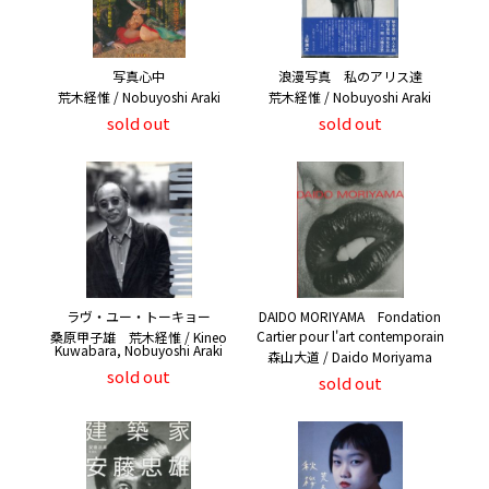
写真心中
浪漫写真 私のアリス達
荒木経惟 / Nobuyoshi Araki
荒木経惟 / Nobuyoshi Araki
sold out
sold out
ラヴ・ユー・トーキョー
DAIDO MORIYAMA Fondation
Cartier pour l'art contemporain
桑原甲子雄 荒木経惟 / Kineo
Kuwabara, Nobuyoshi Araki
森山大道 / Daido Moriyama
sold out
sold out