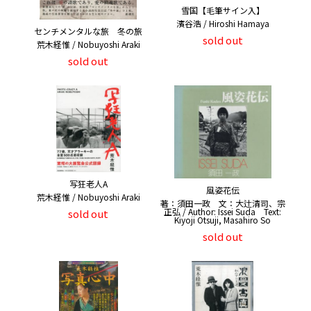
雪国【毛筆サイン入】
濱谷浩 / Hiroshi Hamaya
センチメンタルな旅 冬の旅
sold out
荒木経惟 / Nobuyoshi Araki
sold out
写狂老人A
風姿花伝
荒木経惟 / Nobuyoshi Araki
著：須田一政 文：大辻清司、宗
正弘 / Author: Issei Suda Text:
sold out
Kiyoji Otsuji, Masahiro So
sold out