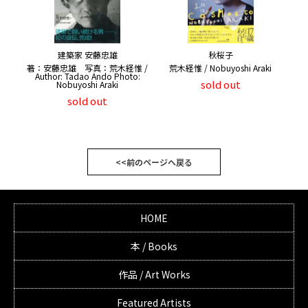
建築家 安藤忠雄
秋桜子
著：安藤忠雄 写真：荒木経惟 /
荒木経惟 / Nobuyoshi Araki
Author: Tadao Ando Photo:
sold out
Nobuyoshi Araki
sold out
<<前のページへ戻る
HOME
本 / Books
作品 / Art Works
Featured Artists