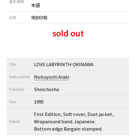
基本情報
本語
地B印有
状態
sold out
LOVE LABYRINTH OKINAWA
Title
Nobuyoshi Araki
Author/Artist
Shinchosha
Publisher
1995
Year
First Edition, Soft cover, Dust jacket,
Wraparound band. Japanese.
Details
Bottom edge Bargain-stamped.