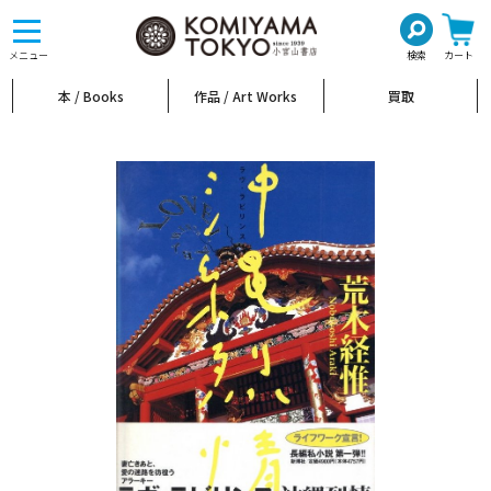
toggle
navigation
メニュー
検索
カート
本 / Books
作品 / Art Works
買取