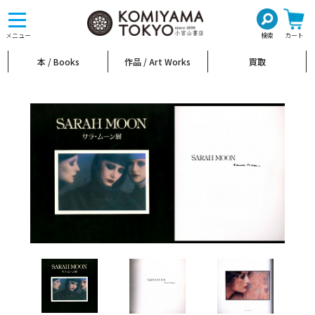
toggle
navigation
メニュー
検索
カート
本 / Books
作品 / Art Works
買取