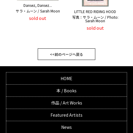
Dansez, Dansez...
サラ・ムーン / Sarah Moon
LITTLE RED RIDING HOOD
写真：サラ・ムーン / Photo:
sold out
Sarah Moon
sold out
<<前のページへ戻る
HOME
本 / Books
作品 / Art Works
Featured Artists
News