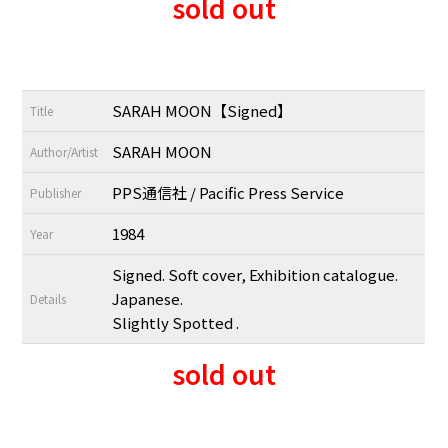
sold out
SARAH MOON【Signed】
Title
SARAH MOON
Author/Artist
PPS通信社 / Pacific Press Service
Publisher
1984
Year
Signed. Soft cover, Exhibition catalogue.
Japanese.
Details
Slightly Spotted .
sold out