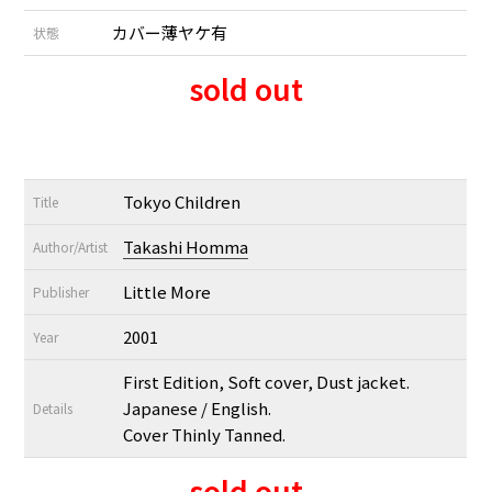
カバー薄ヤケ有
状態
sold out
Tokyo Children
Title
Takashi Homma
Author/Artist
Little More
Publisher
2001
Year
First Edition, Soft cover, Dust jacket.
Japanese / English.
Details
Cover Thinly Tanned.
sold out