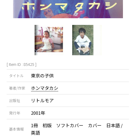
[ Item ID : 85425 ]
東京の子供
タイトル
ホンマタカシ
著者/作家
リトルモア
出版社
2001年
発行年
1冊 初版 ソフトカバー カバー 日本語 /
基本情報
英語