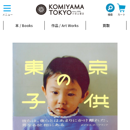
toggle
navigation
メニュー
検索
カート
本 / Books
作品 / Art Works
買取