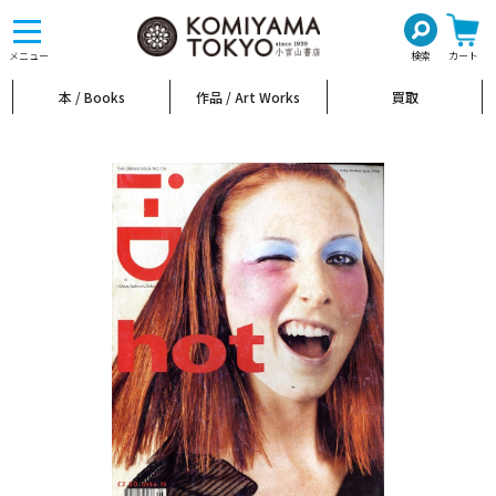
toggle
navigation
メニュー
検索
カート
本 / Books
作品 / Art Works
買取