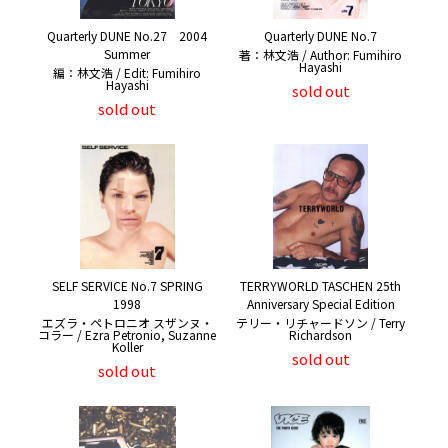
Quarterly DUNE No.27 2004
Quarterly DUNE No.7
Summer
著：林文浩 / Author: Fumihiro
Hayashi
編：林文浩 / Edit: Fumihiro
Hayashi
sold out
sold out
SELF SERVICE No.7 SPRING
TERRYWORLD TASCHEN 25th
1998
Anniversary Special Edition
エズラ・ペトロニオ スザンヌ・
テリー・リチャードソン / Terry
コラー / Ezra Petronio, Suzanne
Richardson
Koller
sold out
sold out