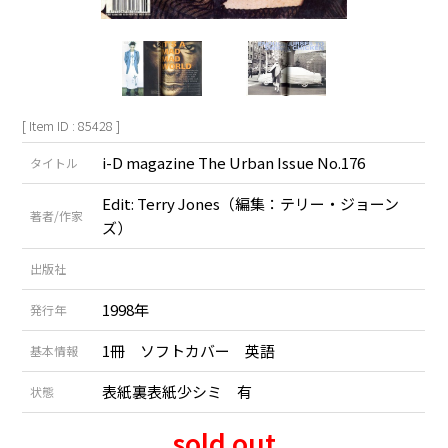
[ Item ID : 85428 ]
i-D magazine The Urban Issue No.176
タイトル
Edit: Terry Jones（編集：テリー・ジョーン
著者/作家
ズ）
出版社
1998年
発行年
1冊 ソフトカバー 英語
基本情報
表紙裏表紙少シミ 有
状態
sold out