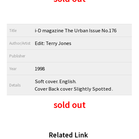
i-D magazine The Urban Issue No.176
Title
Edit: Terry Jones
Author/Artist
Publisher
1998
Year
Soft cover. English.
Details
Cover Back cover Slightly Spotted .
sold out
Related Link