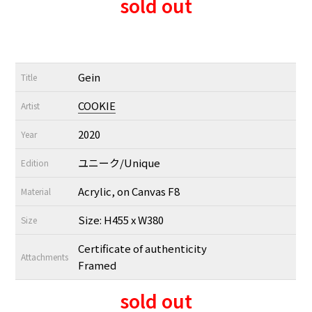
sold out
Gein
Title
COOKIE
Artist
2020
Year
ユニーク/Unique
Edition
Acrylic, on Canvas F8
Material
Size: H455 x W380
Size
Certificate of authenticity
Attachments
Framed
sold out