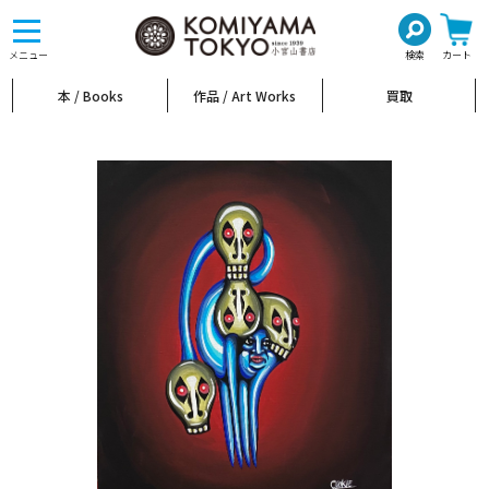
toggle
navigation
メニュー
検索
カート
本 / Books
作品 / Art Works
買取