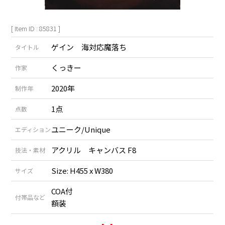
[ Item ID : 85831 ]
ゲイン 海対応魔落ち
タイトル
くっきー
作家
2020年
制作年
1点
点数
ユニーク/Unique
エディション
アクリル キャンバス F8
技法・素材
Size: H455 x W380
サイズ
COA付
付帯品など
額装