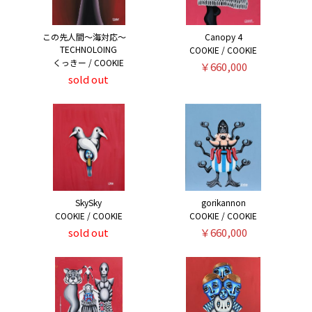
この先人間～海対応～
Canopy 4
TECHNOLOING
COOKIE / COOKIE
くっきー / COOKIE
￥660,000
sold out
SkySky
gorikannon
COOKIE / COOKIE
COOKIE / COOKIE
sold out
￥660,000