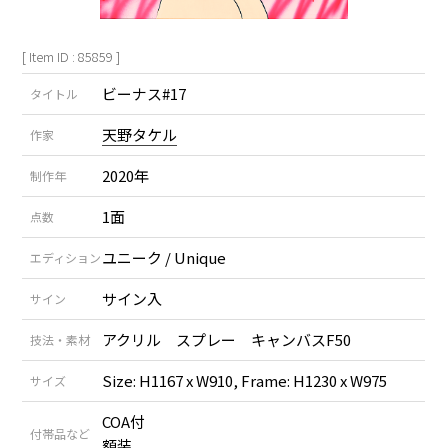
[ Item ID : 85859 ]
ビーナス#17
タイトル
天野タケル
作家
2020年
制作年
1面
点数
ユニーク / Unique
エディション
サイン入
サイン
アクリル スプレー キャンバスF50
技法・素材
Size: H1167 x W910, Frame: H1230 x W975
サイズ
COA付
付帯品など
額装