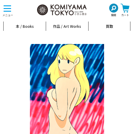
toggle
navigation
メニュー
検索
カート
本 / Books
作品 / Art Works
買取