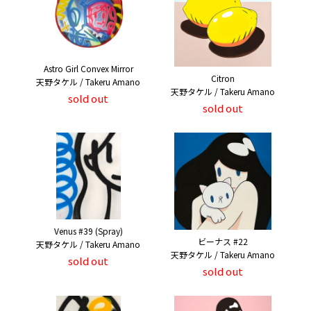
Astro Girl Convex Mirror
Citron
天野タケル / Takeru Amano
天野タケル / Takeru Amano
sold out
sold out
Venus #39 (Spray)
ビーナス #22
天野タケル / Takeru Amano
天野タケル / Takeru Amano
sold out
sold out