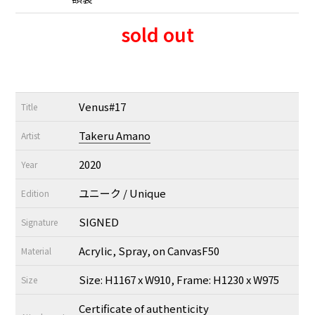
sold out
Venus#17
Title
Takeru Amano
Artist
2020
Year
ユニーク / Unique
Edition
SIGNED
Signature
Acrylic, Spray, on CanvasF50
Material
Size: H1167 x W910, Frame: H1230 x W975
Size
Certificate of authenticity