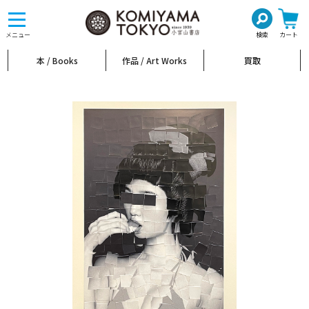
toggle
navigation
メニュー
検索
カート
本 / Books
作品 / Art Works
買取