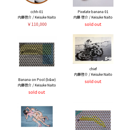
cchh-01
Pixelate banana 01
内藤啓介 / Keisuke Naito
内藤 啓介 / Keisuke Naito
￥110,000
sold out
chief
内藤啓介 / Keisuke Naito
Banana on Pool (b&w)
sold out
内藤啓介 / Keisuke Naito
sold out