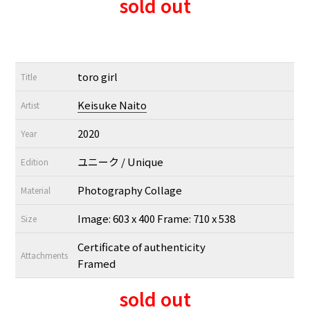
sold out
toro girl
Title
Keisuke Naito
Artist
2020
Year
ユニーク / Unique
Edition
Photography Collage
Material
Image: 603 x 400 Frame: 710 x 538
Size
Certificate of authenticity
Attachments
Framed
sold out