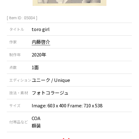
[ Item ID : 85884 ]
toro girl
タイトル
内藤啓介
作家
2020年
制作年
1面
点数
ユニーク / Unique
エディション
フォトコラージュ
技法・素材
Image: 603 x 400 Frame: 710 x 538
サイズ
COA
付帯品など
額装