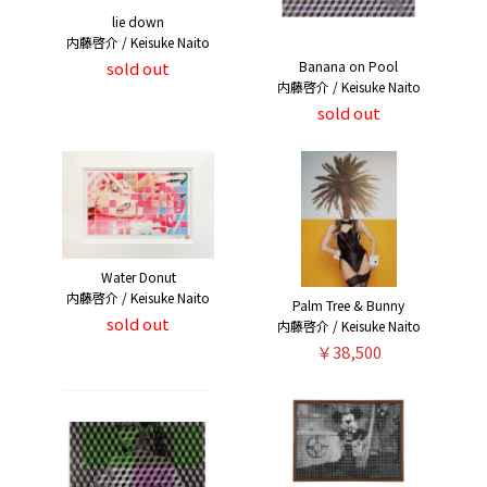
lie down
内藤啓介 / Keisuke Naito
sold out
Banana on Pool
内藤啓介 / Keisuke Naito
sold out
Water Donut
内藤啓介 / Keisuke Naito
Palm Tree & Bunny
sold out
内藤啓介 / Keisuke Naito
￥38,500