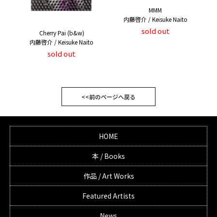
MMM
内藤啓介 / Keisuke Naito
sold out
Cherry Pai (b&w)
内藤啓介 / Keisuke Naito
sold out
<<前のページへ戻る
HOME
本 / Books
作品 / Art Works
Featured Artists
News