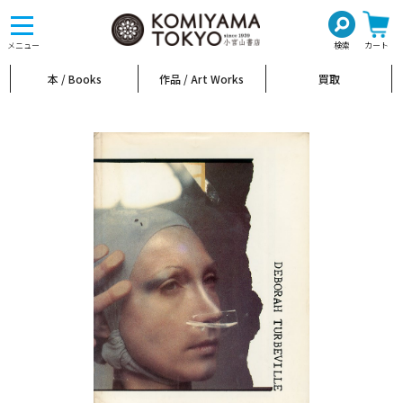
toggle
navigation
メニュー
検索
カート
本 / Books
作品 / Art Works
買取