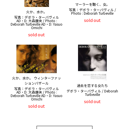
マーラーを聴く、女。
写真：デボラ・ターバヴィル /
火か、水か。
Photo : Deborah Turbeville
写真：デボラ・ターバヴィル
sold out
AD・D: 大森康央 / Photo :
Deborah Turbeville AD・D: Yasuo
Omichi
sold out
火か、水か。 ウィンターファッ
ションバザール
過去を恋する女たち
写真：デボラ・ターバヴィル
デボラ・ターバヴィル / Deborah
AD・D: 大森康央 / Photo :
Turbeville
Deborah Turbeville AD・D: Yasuo
Omichi
sold out
sold out