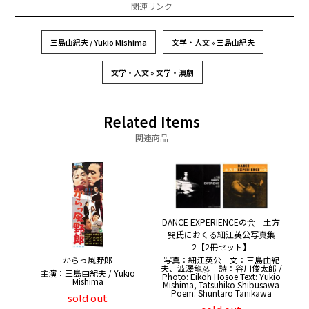
関連リンク
三島由紀夫 / Yukio Mishima
文学・人文 » 三島由紀夫
文学・人文 » 文学・演劇
Related Items
関連商品
DANCE EXPERIENCEの会 土方
巽氏におくる細江英公写真集
2【2冊セット】
からっ風野郎
写真：細江英公 文：三島由紀
夫、澁澤龍彦 詩：谷川俊太郎 /
主演：三島由紀夫 / Yukio
Photo: Eikoh Hosoe Text: Yukio
Mishima
Mishima, Tatsuhiko Shibusawa
Poem: Shuntaro Tanikawa
sold out