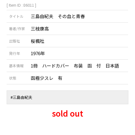
[ Item ID : 86011 ]
三島由紀夫 その血と青春
タイトル
三枝康高
著者/作家
桜楓社
出版社
1976年
発行年
1冊 ハードカバー 布装 函 付 日本語
基本情報
函極少スレ 有
状態
#
三島由紀夫
sold out