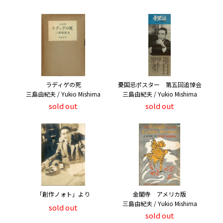
ラディゲの死
憂国忌ポスター 第五回追悼会
三島由紀夫 / Yukio Mishima
三島由紀夫 / Yukio Mishima
sold out
sold out
「創作ノォト」より
金閣寺 アメリカ版
三島由紀夫 / Yukio Mishima
sold out
sold out