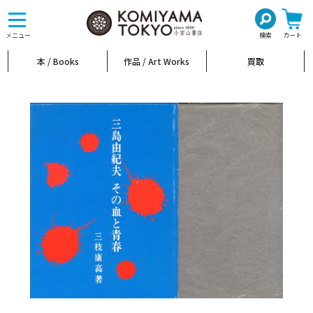
toggle
navigation
メニュー
検索
カート
本 / Books
作品 / Art Works
買取