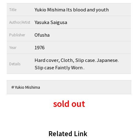
Yukio Mishima Its blood and youth
Title
Yasuka Saigusa
Author/Artist
Ofusha
Publisher
1976
Year
Hard cover, Cloth, Slip case. Japanese.
Details
Slip case Faintly Worn .
＃
Yukio Mishima
sold out
Related Link